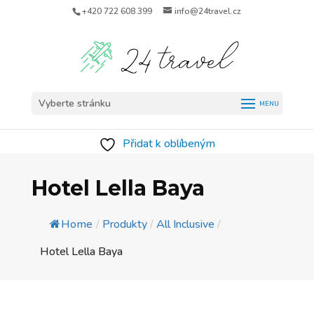
+420 722 608 399
info@24travel.cz
Vyberte stránku
Přidat k oblíbeným
Hotel Lella Baya
Home
/
Produkty
/
All Inclusive
/
Hotel Lella Baya