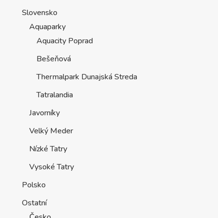
Slovensko
Aquaparky
Aquacity Poprad
Bešeňová
Thermalpark Dunajská Streda
Tatralandia
Javorníky
Velký Meder
Nízké Tatry
Vysoké Tatry
Polsko
Ostatní
Česko