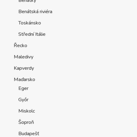
Benátky
Benátská riviéra
Toskánsko
Střední Itálie
Řecko
Maledivy
Kapverdy
Maďarsko
Eger
Győr
Miskolc
Šoproň
Budapešť