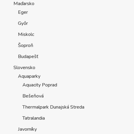
Maďarsko
Eger
Győr
Miskolc
Šoproň
Budapešť
Slovensko
Aquaparky
Aquacity Poprad
Bešeňová
Thermalpark Dunajská Streda
Tatralandia
Javorníky