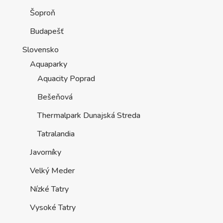
Šoproň
Budapešť
Slovensko
Aquaparky
Aquacity Poprad
Bešeňová
Thermalpark Dunajská Streda
Tatralandia
Javorníky
Velký Meder
Nízké Tatry
Vysoké Tatry