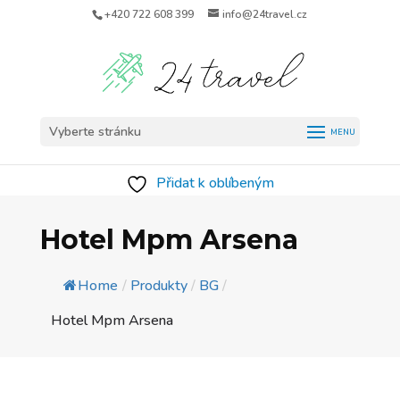
+420 722 608 399
info@24travel.cz
Vyberte stránku
Přidat k oblíbeným
Hotel Mpm Arsena
Home
/
Produkty
/
BG
/
Hotel Mpm Arsena