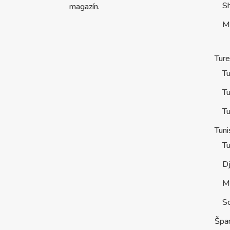
S
magazín.
M
Tur
Tu
Tu
Tu
Tuni
Tu
D
M
S
Špa