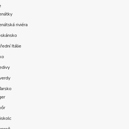
e
enátky
nátská riviéra
oskánsko
řední Itálie
ko
edivy
verdy
arsko
ger
yőr
iskolc