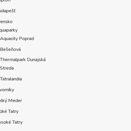
oproň
udapešť
vensko
quaparky
Aquacity Poprad
Bešeňová
Thermalpark Dunajská
Streda
Tatralandia
vorníky
elký Meder
zké Tatry
ysoké Tatry