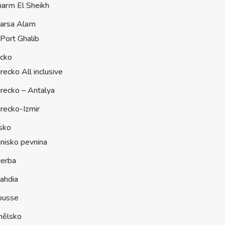
harm El Sheikh
arsa Alam
Port Ghalib
ecko
recko All inclusive
recko – Antalya
recko-Izmir
sko
nisko pevnina
jerba
ahdia
ousse
nělsko