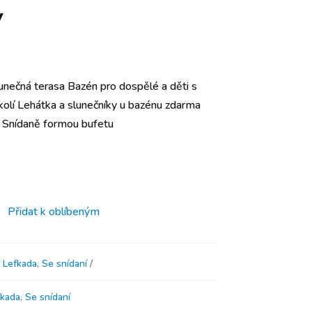
y
unečná terasa Bazén pro dospělé a děti s
lí Lehátka a slunečníky u bazénu zdarma
2* Snídaně formou bufetu
Přidat k oblíbeným
,
Lefkada
,
Se snídaní
fkada
,
Se snídaní