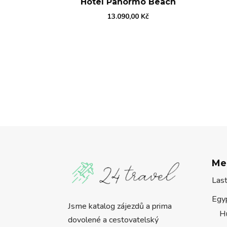
Hotel Panormo Beach
13.090,00
Kč
Me
Las
Egy
Jsme katalog zájezdů a prima
H
dovolené a cestovatelský