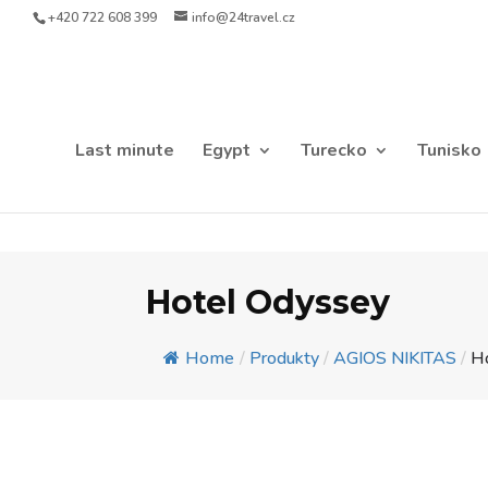
+420 722 608 399
info@24travel.cz
Last minute
Egypt
Turecko
Tunisko
Hotel Odyssey
Home
/
Produkty
/
AGIOS NIKITAS
/
H