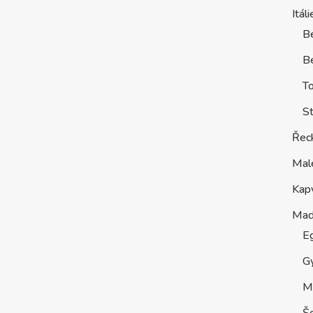
Itáli
B
Be
T
St
Řec
Mal
Kap
Maď
E
G
M