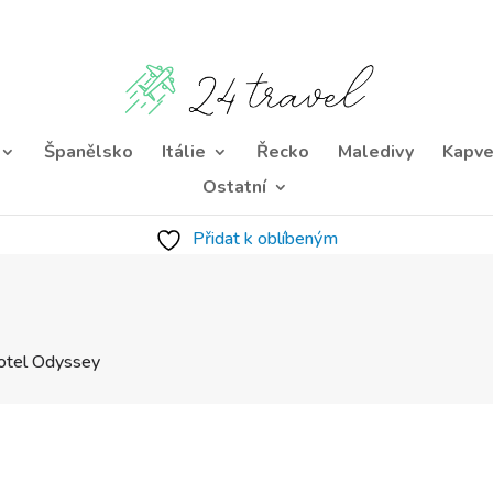
Španělsko
Itálie
Řecko
Maledivy
Kapve
Ostatní
Přidat k oblíbeným
otel Odyssey