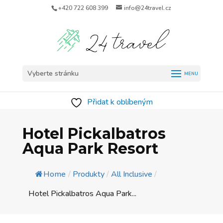
+420 722 608 399
info@24travel.cz
Vyberte stránku
Přidat k oblíbeným
Hotel Pickalbatros
Aqua Park Resort
Home
/
Produkty
/
All Inclusive
/
Hotel Pickalbatros Aqua Park...