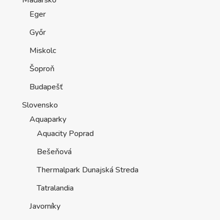
Maďarsko
Eger
Győr
Miskolc
Šoproň
Budapešť
Slovensko
Aquaparky
Aquacity Poprad
Bešeňová
Thermalpark Dunajská Streda
Tatralandia
Javorníky