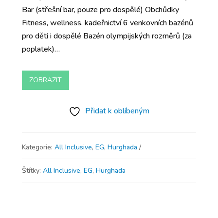
Bar (střešní bar, pouze pro dospělé) Obchůdky
Fitness, wellness, kadeřnictví 6 venkovních bazénů
pro děti i dospělé Bazén olympijských rozměrů (za
poplatek)…
ZOBRAZIT
Přidat k oblíbeným
Kategorie:
All Inclusive
,
EG
,
Hurghada
Štítky:
All Inclusive
,
EG
,
Hurghada