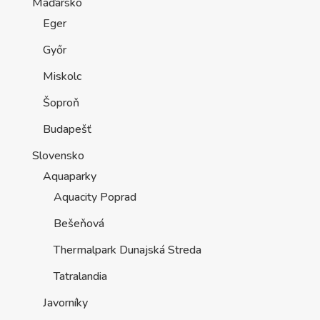
Maďarsko
Eger
Győr
Miskolc
Šoproň
Budapešť
Slovensko
Aquaparky
Aquacity Poprad
Bešeňová
Thermalpark Dunajská Streda
Tatralandia
Javorníky