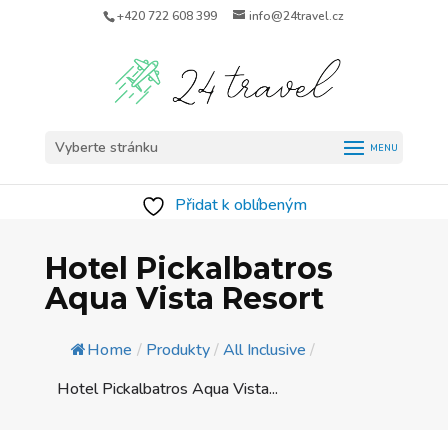
+420 722 608 399
info@24travel.cz
Vyberte stránku
Přidat k oblíbeným
Hotel Pickalbatros
Aqua Vista Resort
Home
/
Produkty
/
All Inclusive
/
Hotel Pickalbatros Aqua Vista...