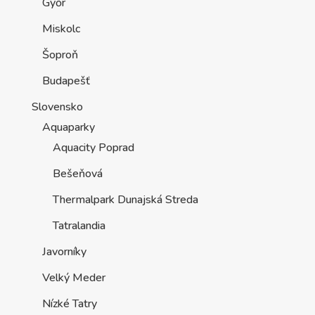
Győr
Miskolc
Šoproň
Budapešť
Slovensko
Aquaparky
Aquacity Poprad
Bešeňová
Thermalpark Dunajská Streda
Tatralandia
Javorníky
Velký Meder
Nízké Tatry