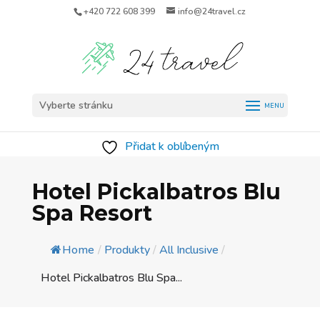
+420 722 608 399
info@24travel.cz
Vyberte stránku
Přidat k oblíbeným
Hotel Pickalbatros Blu
Spa Resort
Home
/
Produkty
/
All Inclusive
/
Hotel Pickalbatros Blu Spa...