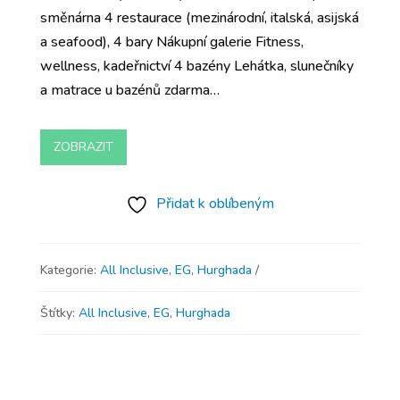
směnárna 4 restaurace (mezinárodní, italská, asijská
a seafood), 4 bary Nákupní galerie Fitness,
wellness, kadeřnictví 4 bazény Lehátka, slunečníky
a matrace u bazénů zdarma…
ZOBRAZIT
Přidat k oblíbeným
Kategorie:
All Inclusive
,
EG
,
Hurghada
Štítky:
All Inclusive
,
EG
,
Hurghada