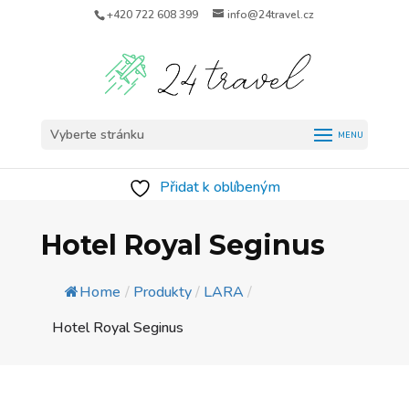
+420 722 608 399
info@24travel.cz
Vyberte stránku
Přidat k oblíbeným
Hotel Royal Seginus
Home
/
Produkty
/
LARA
/
Hotel Royal Seginus