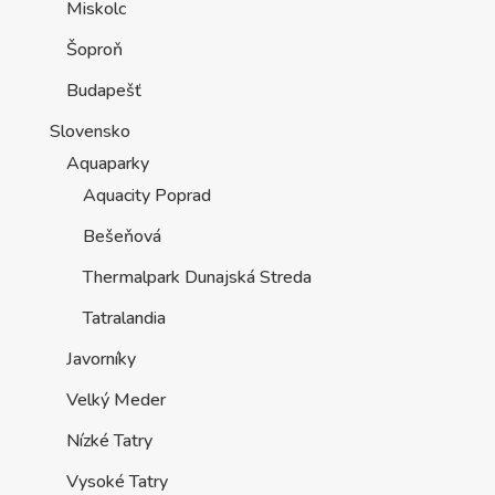
Miskolc
Šoproň
Budapešť
Slovensko
Aquaparky
Aquacity Poprad
Bešeňová
Thermalpark Dunajská Streda
Tatralandia
Javorníky
Velký Meder
Nízké Tatry
Vysoké Tatry