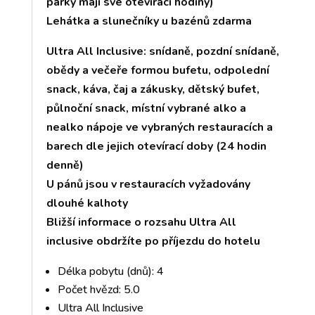
parky mají své otevírací hodiny)
Lehátka a slunečníky u bazénů zdarma
Ultra All Inclusive: snídaně, pozdní snídaně,
obědy a večeře formou bufetu, odpolední
snack, káva, čaj a zákusky, dětský bufet,
půlnoční snack, místní vybrané alko a
nealko nápoje ve vybraných restauracích a
barech dle jejich otevírací doby (24 hodin
denně)
U pánů jsou v restauracích vyžadovány
dlouhé kalhoty
Bližší informace o rozsahu Ultra All
inclusive obdržíte po příjezdu do hotelu
Délka pobytu (dnů): 4
Počet hvězd: 5.0
Ultra All Inclusive