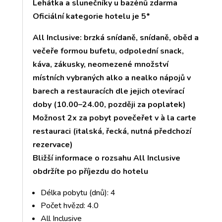
Lehátka a slunečníky u bazénů zdarma
Oficiální kategorie hotelu je 5*
All Inclusive: brzká snídaně, snídaně, oběd a
večeře formou bufetu, odpolední snack,
káva, zákusky, neomezené množství
místních vybraných alko a nealko nápojů v
barech a restauracích dle jejich otevírací
doby (10.00–24.00, později za poplatek)
Možnost 2x za pobyt povečeřet v à la carte
restauraci (italská, řecká, nutná předchozí
rezervace)
Bližší informace o rozsahu All Inclusive
obdržíte po příjezdu do hotelu
Délka pobytu (dnů): 4
Počet hvězd: 4.0
All Inclusive