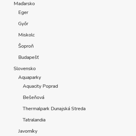
Maďarsko
Eger
Győr
Miskolc
Šoproň
Budapešť
Slovensko
Aquaparky
Aquacity Poprad
Bešeňová
Thermalpark Dunajská Streda
Tatralandia
Javorníky