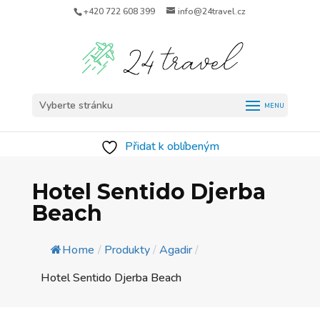
+420 722 608 399
info@24travel.cz
Vyberte stránku
Přidat k oblíbeným
Hotel Sentido Djerba
Beach
Home
/
Produkty
/
Agadir
/
Hotel Sentido Djerba Beach