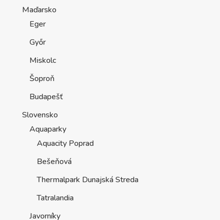
Maďarsko
Eger
Győr
Miskolc
Šoproň
Budapešť
Slovensko
Aquaparky
Aquacity Poprad
Bešeňová
Thermalpark Dunajská Streda
Tatralandia
Javorníky