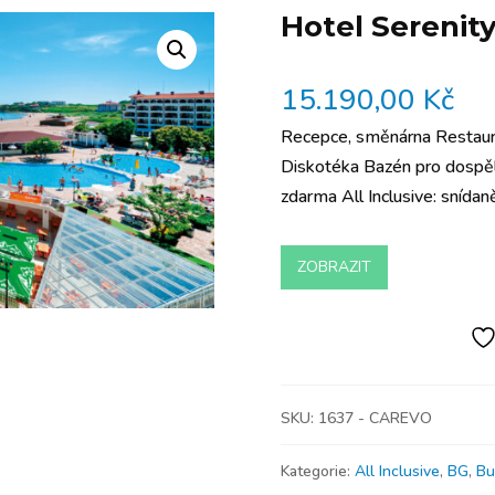
Hotel Serenit
15.190,00
Kč
Recepce, směnárna Restaura
Diskotéka Bazén pro dospělé
zdarma All Inclusive: snída
ZOBRAZIT
SKU:
1637 - CAREVO
Kategorie:
All Inclusive
,
BG
,
Bu