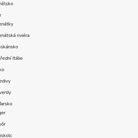
nělsko
e
enátky
nátská riviéra
oskánsko
řední Itálie
ko
edivy
verdy
arsko
ger
yőr
iskolc