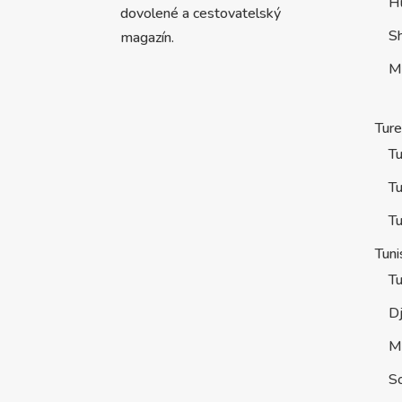
H
dovolené a cestovatelský
S
magazín.
M
Tur
Tu
Tu
Tu
Tuni
Tu
D
M
S