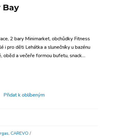
y Bay
ce, 2 bary Minimarket, obchůdky Fitness
 i pro děti Lehátka a slunečníky u bazénu
ně, oběd a večeře formou bufetu, snack…
Přidat k oblíbeným
rgas
,
CAREVO