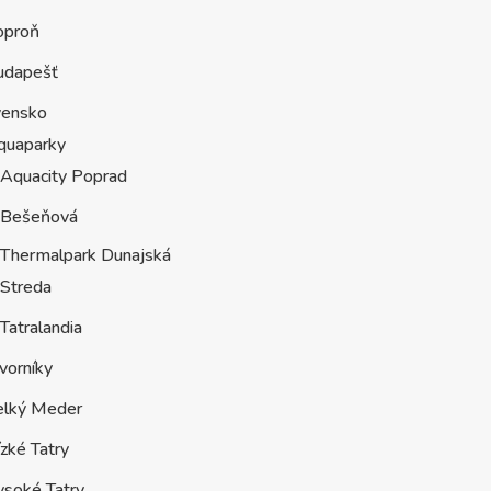
oproň
udapešť
vensko
quaparky
Aquacity Poprad
Bešeňová
Thermalpark Dunajská
Streda
Tatralandia
vorníky
elký Meder
zké Tatry
ysoké Tatry