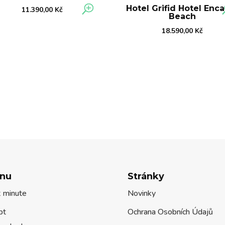
Hotel Grifid Hotel Enc
11.390,00
Kč
Beach
18.590,00
Kč
nu
Stránky
t minute
Novinky
pt
Ochrana Osobních Údajů