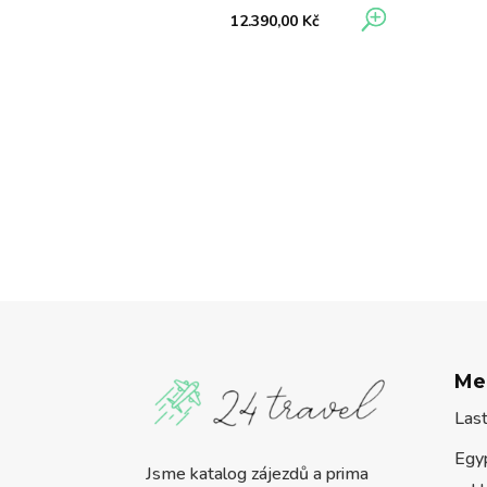
12.390,00
Kč
Me
Las
Egy
Jsme katalog zájezdů a prima