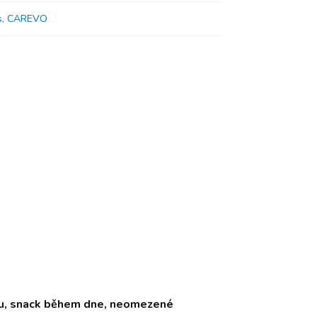
s
,
CAREVO
etu, snack během dne, neomezené