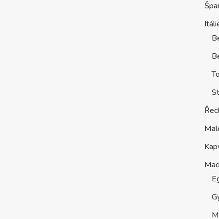
Špa
Itáli
B
Be
T
St
Řec
Mal
Kap
Maď
E
G
M