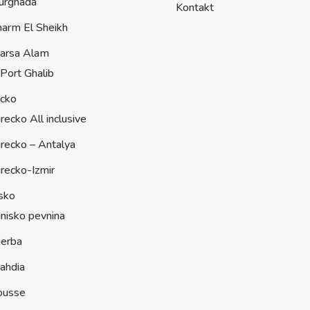
urghada
Kontakt
harm El Sheikh
arsa Alam
Port Ghalib
ecko
recko All inclusive
recko – Antalya
recko-Izmir
sko
nisko pevnina
jerba
ahdia
ousse