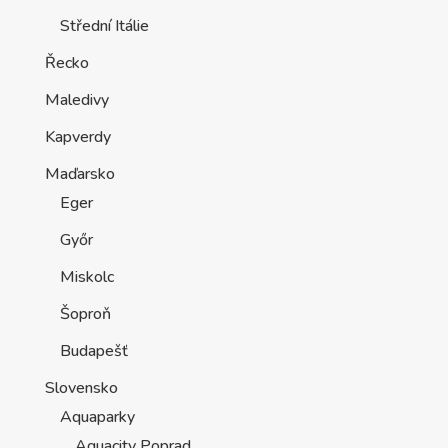
Střední Itálie
Řecko
Maledivy
Kapverdy
Maďarsko
Eger
Győr
Miskolc
Šoproň
Budapešť
Slovensko
Aquaparky
Aquacity Poprad