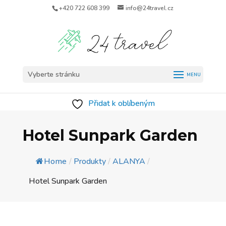
+420 722 608 399
info@24travel.cz
Vyberte stránku
Přidat k oblíbeným
Hotel Sunpark Garden
Home
/
Produkty
/
ALANYA
/
Hotel Sunpark Garden