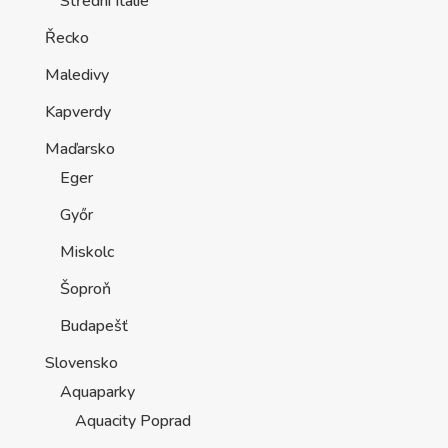
Střední Itálie
Řecko
Maledivy
Kapverdy
Maďarsko
Eger
Győr
Miskolc
Šoproň
Budapešť
Slovensko
Aquaparky
Aquacity Poprad