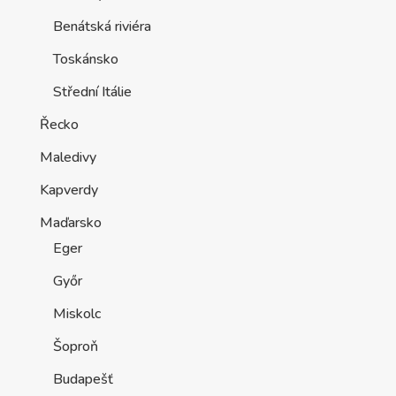
Benátská riviéra
Toskánsko
Střední Itálie
Řecko
Maledivy
Kapverdy
Maďarsko
Eger
Győr
Miskolc
Šoproň
Budapešť