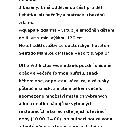
3 bazény, 1 má oddělenou část pro děti
Lehátka, slunečníky a matrace u bazénů
zdarma
Aquapark zdarma – vstup je umožněn dětem
od 6 let s min. výškou 120 cm
Hotel sdílí služby se sesterským hotelem
Sentido Mamlouk Palace Resort & Spa 5*
Ultra All Inclusive: snídaně, pozdní snídaně,
obědy a večeře formou bufetu, snack
během dne, odpolední káva, čaj a zákusky,
půlnoční snack, zmrzlina během večeří,
neomezené množství místních vybraných
alko a nealko nápojů ve vybraných
restauracích a barech dle jejich otevírací
doby (10.00–24.00), po půlnoci pouze voda
a teplé nápoje v lobby baru, ostatní za