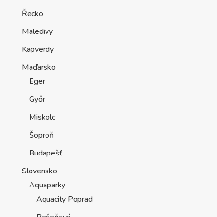
Řecko
Maledivy
Kapverdy
Maďarsko
Eger
Győr
Miskolc
Šoproň
Budapešť
Slovensko
Aquaparky
Aquacity Poprad