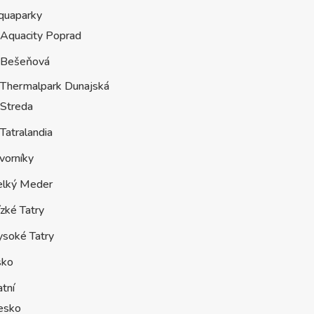
quaparky
Aquacity Poprad
Bešeňová
Thermalpark Dunajská
Streda
Tatralandia
vorníky
elký Meder
zké Tatry
ysoké Tatry
sko
tní
esko