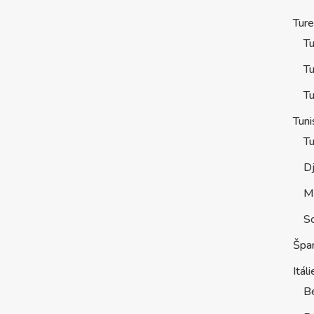
Tur
Tu
Tu
Tu
Tuni
Tu
D
M
S
Špa
Itáli
B