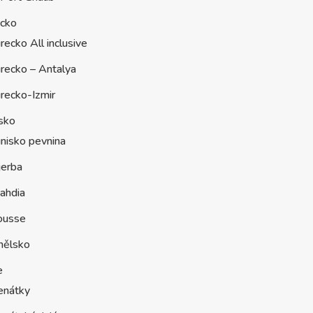
ecko
recko All inclusive
recko – Antalya
recko-Izmir
sko
nisko pevnina
jerba
ahdia
ousse
nělsko
e
enátky