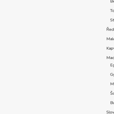
Be
T
St
Řec
Mal
Kap
Maď
E
G
M
Š
B
Slo