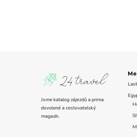
Me
Las
Egy
Jsme katalog zájezdů a prima
H
dovolené a cestovatelský
S
magazín.
M