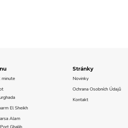
nu
Stránky
t minute
Novinky
pt
Ochrana Osobních Údajů
urghada
Kontakt
harm El Sheikh
arsa Alam
Port Ghalib