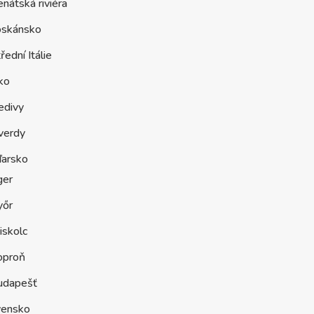
nátská riviéra
oskánsko
řední Itálie
ko
edivy
verdy
arsko
ger
yőr
iskolc
oproň
udapešť
vensko