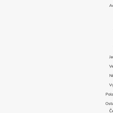
A
Ja
V
Ní
V
Pol
Osta
Č