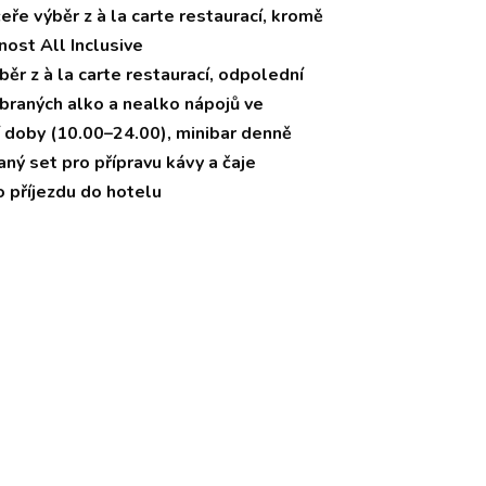
eře výběr z à la carte restaurací, kromě
ost All Inclusive
ýběr z à la carte restaurací, odpolední
braných alko a nealko nápojů ve
cí doby (10.00–24.00), minibar denně
ný set pro přípravu kávy a čaje
o příjezdu do hotelu