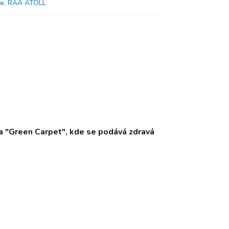
ze
,
RAA ATOLL
á a "Green Carpet", kde se podává zdravá