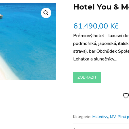
Hotel You & 
61.490,00
Kč
Prémiový hotel – luxusní do
podmořská, japonská, italsk
strava), bar Obchůdek Spol
Lehátka a slunečníky…
ZOBRAZIT
Kategorie:
Maledivy
,
MV
,
Plná 