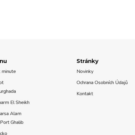
nu
Stránky
t minute
Novinky
pt
Ochrana Osobních Údajů
urghada
Kontakt
harm El Sheikh
arsa Alam
Port Ghalib
ecko