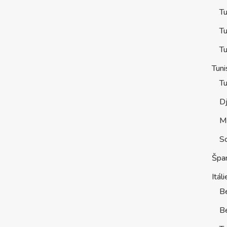
Tu
Tu
Tu
Tuni
Tu
D
M
S
Špa
Itáli
B
Be