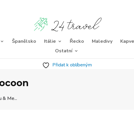
Španělsko
Itálie
Řecko
Maledivy
Kapve
Ostatní
Přidat k oblíbeným
Cocoon
 & Me...