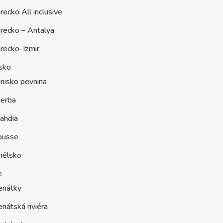
recko All inclusive
recko – Antalya
recko-Izmir
sko
nisko pevnina
jerba
ahdia
ousse
nělsko
e
enátky
nátská riviéra