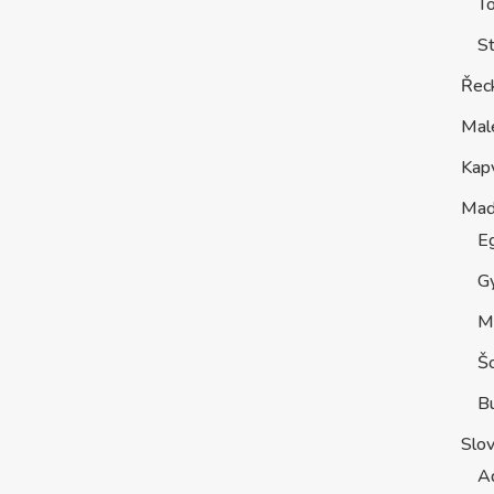
T
St
Řec
Mal
Kap
Maď
E
G
M
Š
B
Slo
A