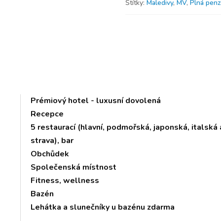
Štítky:
Maledivy
,
MV
,
Plná pen
Prémiový hotel - luxusní dovolená
Recepce
5 restaurací (hlavní, podmořská, japonská, italsk
strava), bar
Obchůdek
Společenská místnost
Fitness, wellness
Bazén
Lehátka a slunečníky u bazénu zdarma