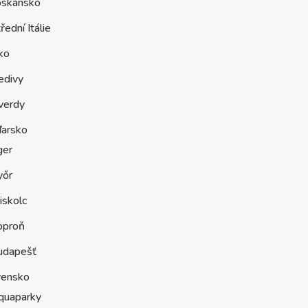
oskánsko
řední Itálie
ko
edivy
verdy
arsko
ger
yőr
iskolc
oproň
udapešť
vensko
quaparky