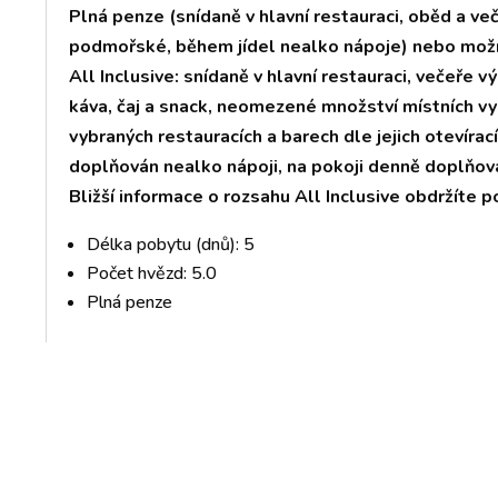
Plná penze (snídaně v hlavní restauraci, oběd a več
podmořské, během jídel nealko nápoje) nebo možn
All Inclusive: snídaně v hlavní restauraci, večeře v
káva, čaj a snack, neomezené množství místních vy
vybraných restauracích a barech dle jejich otevíra
doplňován nealko nápoji, na pokoji denně doplňova
Bližší informace o rozsahu All Inclusive obdržíte p
Délka pobytu (dnů): 5
Počet hvězd: 5.0
Plná penze