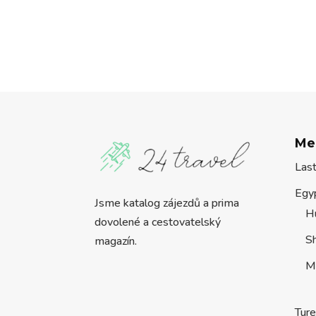
Me
Las
Egy
Jsme katalog zájezdů a prima
H
dovolené a cestovatelský
S
magazín.
M
Tur