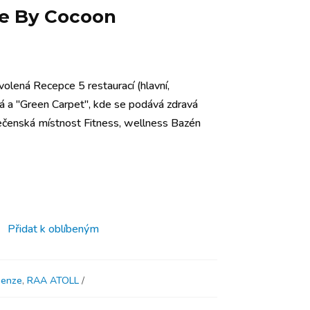
Me By Cocoon
volená Recepce 5 restaurací (hlavní,
á a "Green Carpet", kde se podává zdravá
ečenská místnost Fitness, wellness Bazén
Přidat k oblíbeným
penze
,
RAA ATOLL