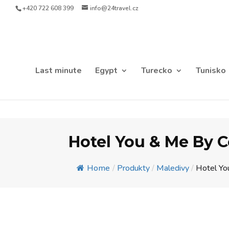
+420 722 608 399
info@24travel.cz
Last minute
Egypt
Turecko
Tunisko
Hotel You & Me By 
Home
/
Produkty
/
Maledivy
/
Hotel You