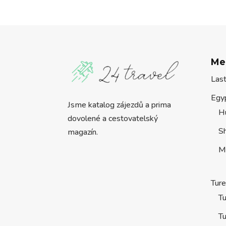
Me
Las
Egy
Jsme katalog zájezdů a prima
H
dovolené a cestovatelský
S
magazín.
M
Tur
Tu
Tu