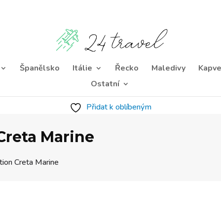
Španělsko
Itálie
Řecko
Maledivy
Kapve
Ostatní
Přidat k oblíbeným
 Creta Marine
tion Creta Marine