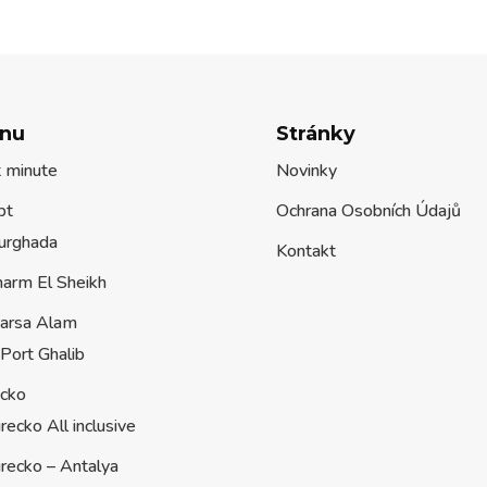
nu
Stránky
t minute
Novinky
pt
Ochrana Osobních Údajů
urghada
Kontakt
harm El Sheikh
arsa Alam
Port Ghalib
ecko
recko All inclusive
recko – Antalya