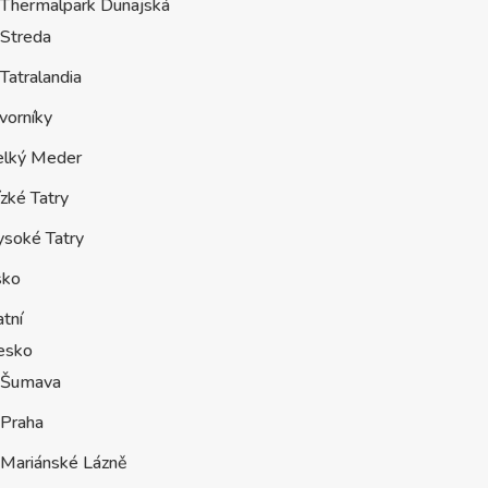
Thermalpark Dunajská
Streda
Tatralandia
vorníky
elký Meder
zké Tatry
ysoké Tatry
sko
tní
esko
Šumava
Praha
Mariánské Lázně