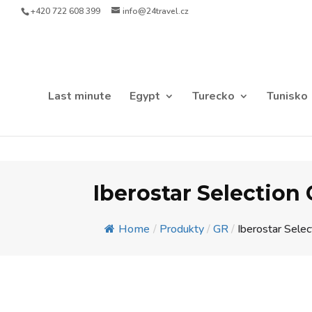
+420 722 608 399
info@24travel.cz
Last minute
Egypt
Turecko
Tunisko
Iberostar Selection
Home
/
Produkty
/
GR
/
Iberostar Selec