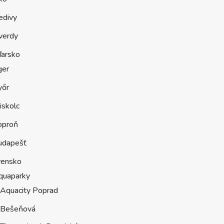
edivy
verdy
arsko
ger
yőr
iskolc
oproň
udapešť
vensko
quaparky
Aquacity Poprad
Bešeňová