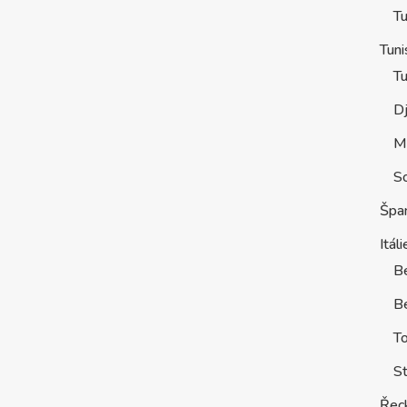
Tu
Tuni
Tu
D
M
S
Špa
Itáli
B
Be
T
St
Řec