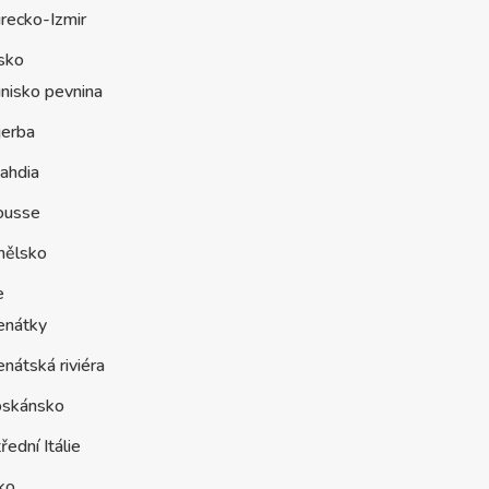
recko-Izmir
sko
nisko pevnina
jerba
ahdia
ousse
nělsko
e
enátky
nátská riviéra
oskánsko
řední Itálie
ko