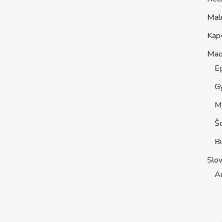
Mal
Kap
Maď
E
G
M
Š
B
Slo
A