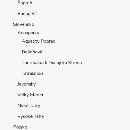
Šoproň
Budapešť
Slovensko
Aquaparky
Aquacity Poprad
Bešeňová
Thermalpark Dunajská Streda
Tatralandia
Javorníky
Velký Meder
Nízké Tatry
Vysoké Tatry
Polsko