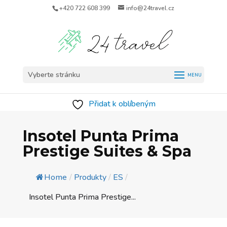
+420 722 608 399
info@24travel.cz
Vyberte stránku
Přidat k oblíbeným
Insotel Punta Prima
Prestige Suites & Spa
Home
/
Produkty
/
ES
/
Insotel Punta Prima Prestige...