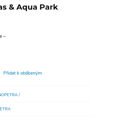
las & Aqua Park
e –
Přidat k oblíbeným
NOPETRA
ETRA