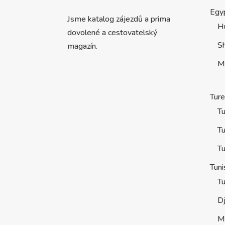
Egy
Jsme katalog zájezdů a prima
H
dovolené a cestovatelský
S
magazín.
M
Tur
Tu
Tu
Tu
Tuni
Tu
D
M