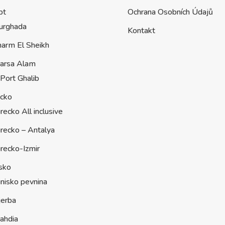
pt
Ochrana Osobních Údajů
urghada
Kontakt
harm El Sheikh
arsa Alam
Port Ghalib
ecko
recko All inclusive
recko – Antalya
recko-Izmir
sko
nisko pevnina
jerba
ahdia