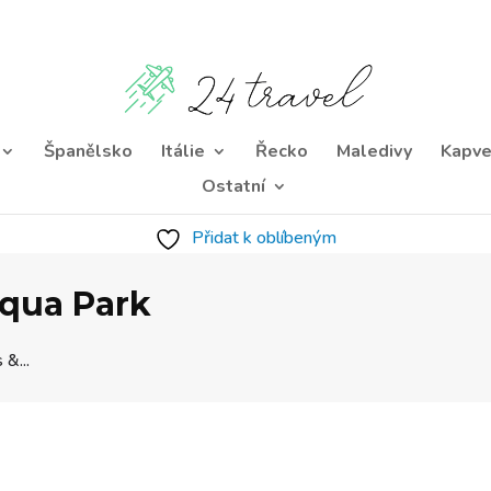
Španělsko
Itálie
Řecko
Maledivy
Kapve
Ostatní
Přidat k oblíbeným
Aqua Park
 &...