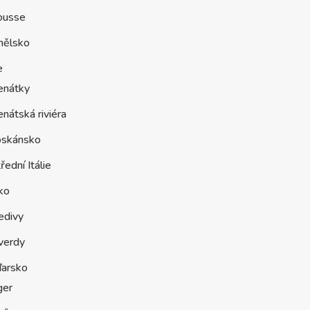
ousse
nělsko
e
enátky
nátská riviéra
oskánsko
řední Itálie
ko
edivy
verdy
arsko
ger