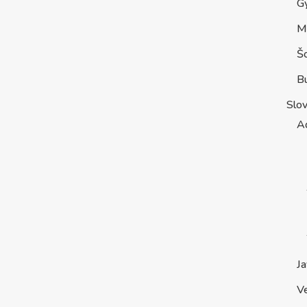
G
M
Š
B
Slo
A
Ja
V