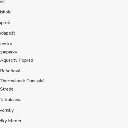
yőr
iskolc
oproň
udapešť
vensko
quaparky
Aquacity Poprad
Bešeňová
Thermalpark Dunajská
Streda
Tatralandia
vorníky
elký Meder