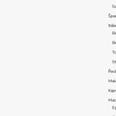
S
Špa
Itáli
B
Be
T
St
Řec
Mal
Kap
Maď
E