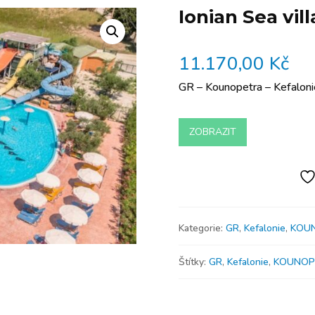
Ionian Sea vil
11.170,00
Kč
GR – Kounopetra – Kefaloni
ZOBRAZIT
Kategorie:
GR
,
Kefalonie
,
KOU
Štítky:
GR
,
Kefalonie
,
KOUNOP