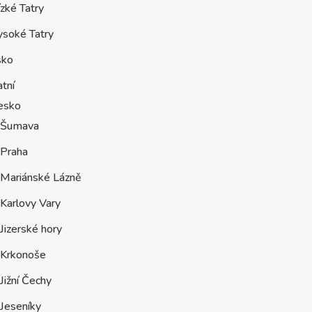
zké Tatry
ysoké Tatry
sko
tní
esko
Šumava
Praha
Mariánské Lázně
Karlovy Vary
Jizerské hory
Krkonoše
Jižní Čechy
Jeseníky