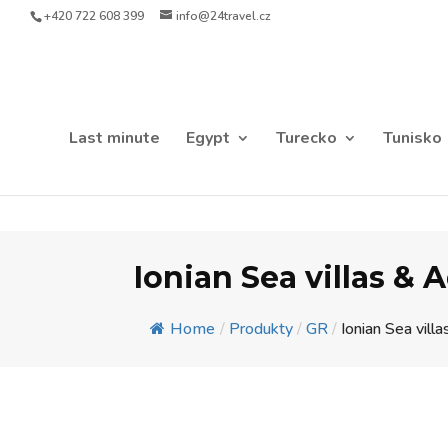
+420 722 608 399
info@24travel.cz
Last minute
Egypt
Turecko
Tunisko
Ionian Sea villas & 
Home
/
Produkty
/
GR
/
Ionian Sea villas