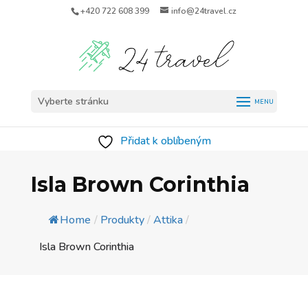
+420 722 608 399
info@24travel.cz
Vyberte stránku
Přidat k oblíbeným
Isla Brown Corinthia
Home
/
Produkty
/
Attika
/
Isla Brown Corinthia