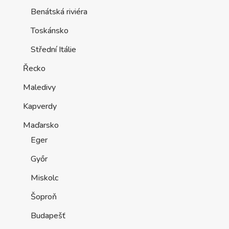
Benátská riviéra
Toskánsko
Střední Itálie
Řecko
Maledivy
Kapverdy
Maďarsko
Eger
Győr
Miskolc
Šoproň
Budapešť