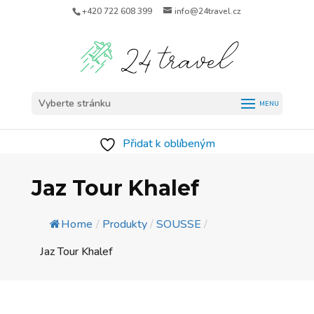
+420 722 608 399
info@24travel.cz
Vyberte stránku
Přidat k oblíbeným
Jaz Tour Khalef
Home
/
Produkty
/
SOUSSE
/
Jaz Tour Khalef