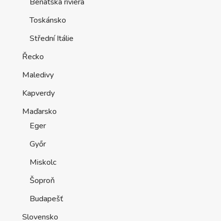
Benátská riviéra
Toskánsko
Střední Itálie
Řecko
Maledivy
Kapverdy
Maďarsko
Eger
Győr
Miskolc
Šoproň
Budapešť
Slovensko