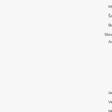
M
Š
B
Slo
A
Ja
V
Ní