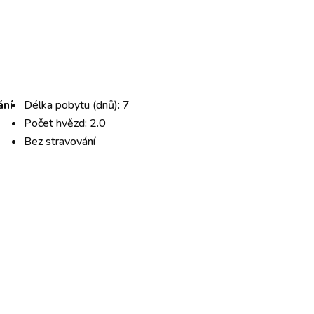
ání
Délka pobytu (dnů): 7
Počet hvězd: 2.0
Bez stravování