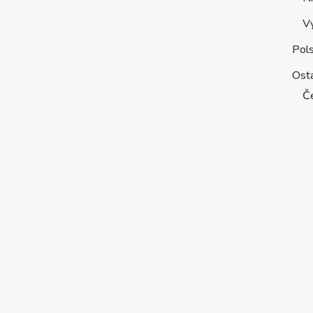
V
Pol
Osta
Č