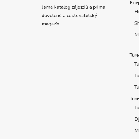
Egy
Jsme katalog zájezdů a prima
H
dovolené a cestovatelský
S
magazín.
M
Tur
Tu
Tu
Tu
Tuni
Tu
D
M