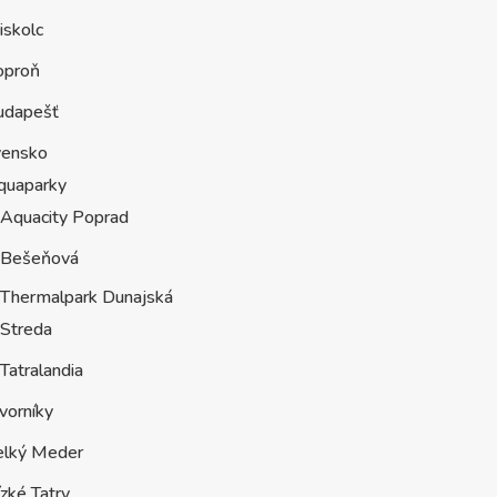
iskolc
oproň
udapešť
vensko
quaparky
Aquacity Poprad
Bešeňová
Thermalpark Dunajská
Streda
Tatralandia
vorníky
elký Meder
zké Tatry