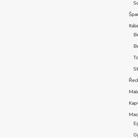
S
Špa
Itáli
B
Be
T
St
Řec
Mal
Kap
Maď
E
G