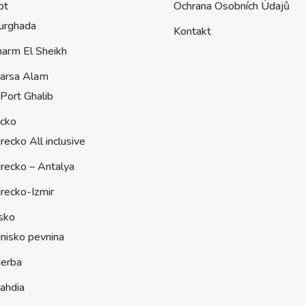
pt
Ochrana Osobních Údajů
urghada
Kontakt
harm El Sheikh
arsa Alam
Port Ghalib
ecko
recko All inclusive
recko – Antalya
recko-Izmir
sko
nisko pevnina
jerba
ahdia