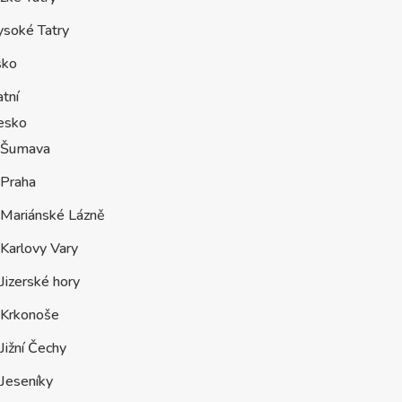
ysoké Tatry
sko
tní
esko
Šumava
Praha
Mariánské Lázně
Karlovy Vary
Jizerské hory
Krkonoše
Jižní Čechy
Jeseníky