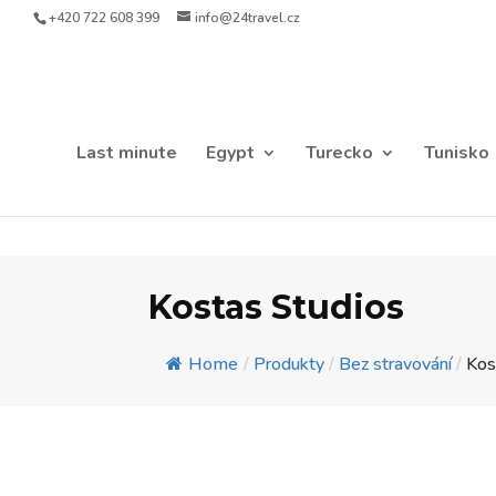
+420 722 608 399
info@24travel.cz
Last minute
Egypt
Turecko
Tunisko
Kostas Studios
Home
/
Produkty
/
Bez stravování
/
Kos