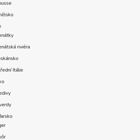
ousse
nělsko
e
enátky
nátská riviéra
oskánsko
řední Itálie
ko
edivy
verdy
arsko
ger
yőr