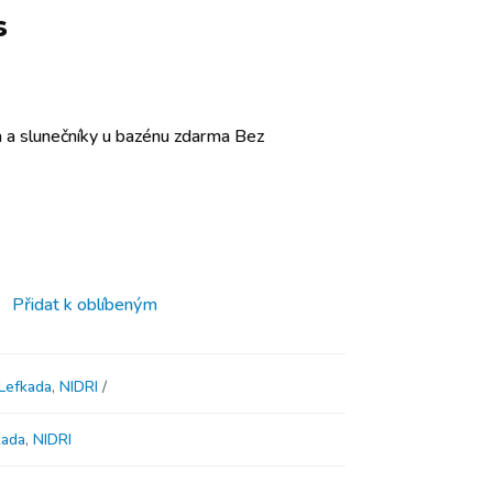
s
 a slunečníky u bazénu zdarma Bez
Přidat k oblíbeným
Lefkada
,
NIDRI
kada
,
NIDRI