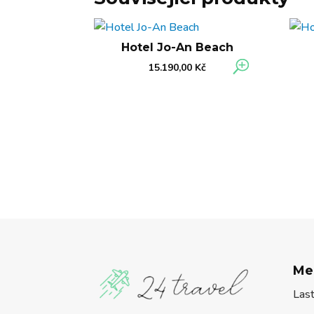
Hotel Jo-An Beach
15.190,00
Kč
Me
Las