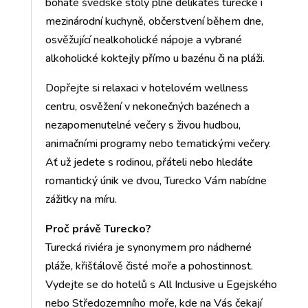
bohaté švédské stoly plné delikates turecké i
mezinárodní kuchyně, občerstvení během dne,
osvěžující nealkoholické nápoje a vybrané
alkoholické koktejly přímo u bazénu či na pláži.
Dopřejte si relaxaci v hotelovém wellness
centru, osvěžení v nekonečných bazénech a
nezapomenutelné večery s živou hudbou,
animačními programy nebo tematickými večery.
Ať už jedete s rodinou, přáteli nebo hledáte
romantický únik ve dvou, Turecko Vám nabídne
zážitky na míru.
Proč právě Turecko?
Turecká riviéra je synonymem pro nádherné
pláže, křišťálově čisté moře a pohostinnost.
Vydejte se do hotelů s All Inclusive u Egejského
nebo Středozemního moře, kde na Vás čekají