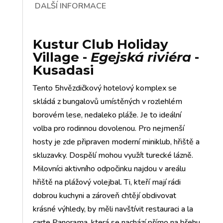
DALŠÍ INFORMACE
Kustur Club Holiday
Village
-
Egejská riviéra
-
Kusadasi
Tento 5hvězdičkový hotelový komplex se
skládá z bungalovů umístěných v rozlehlém
borovém lese, nedaleko pláže. Je to ideální
volba pro rodinnou dovolenou. Pro nejmenší
hosty je zde připraven moderní miniklub, hřiště a
skluzavky. Dospělí mohou využít turecké lázně.
Milovníci aktivního odpočinku najdou v areálu
hřiště na plážový volejbal. Ti, kteří mají rádi
dobrou kuchyni a zároveň chtějí obdivovat
krásné výhledy, by měli navštívit restauraci a la
carte Panorama, která se nachází přímo na břehu