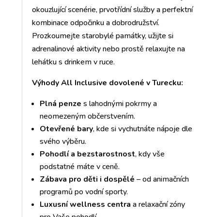
okouzlující scenérie, prvotřídní služby a perfektní
kombinace odpočinku a dobrodružství.
Prozkoumejte starobylé památky, užijte si
adrenalinové aktivity nebo prostě relaxujte na
lehátku s drinkem v ruce.
Výhody All Inclusive dovolené v Turecku:
Plná penze
s lahodnými pokrmy a
neomezeným občerstvením.
Otevřené bary
, kde si vychutnáte nápoje dle
svého výběru.
Pohodlí a bezstarostnost
, kdy vše
podstatné máte v ceně.
Zábava pro děti i dospělé
– od animačních
programů po vodní sporty.
Luxusní wellness centra
a relaxační zóny