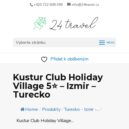
+420 722 608 399
info@24travel.cz
Vyberte stránku
Přidat k oblíbeným
Kustur Club Holiday
Village 5⭐️ – Izmir –
Turecko
Home
/
Produkty
/
Turecko - Izmir -...
/
Kustur Club Holiday Village...