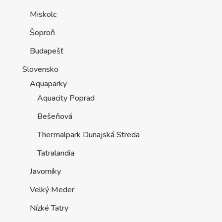
Miskolc
Šoproň
Budapešť
Slovensko
Aquaparky
Aquacity Poprad
Bešeňová
Thermalpark Dunajská Streda
Tatralandia
Javorníky
Velký Meder
Nízké Tatry