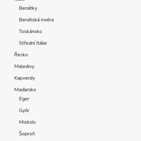
Benátky
Benátská riviéra
Toskánsko
Střední Itálie
Řecko
Maledivy
Kapverdy
Maďarsko
Eger
Győr
Miskolc
Šoproň