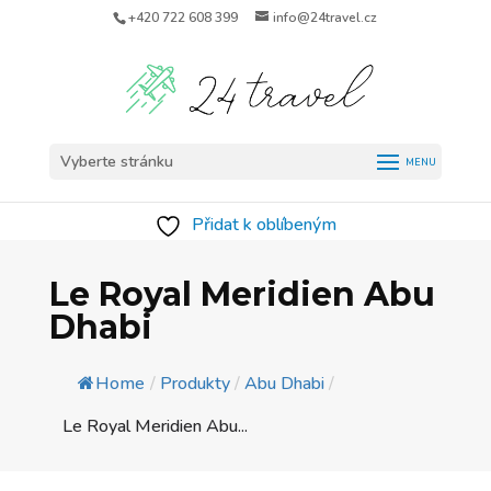
+420 722 608 399
info@24travel.cz
Vyberte stránku
Přidat k oblíbeným
Le Royal Meridien Abu
Dhabi
Home
/
Produkty
/
Abu Dhabi
/
Le Royal Meridien Abu...