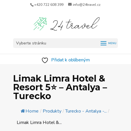
+420 722 608 399
info@24travel.cz
Vyberte stránku
Přidat k oblíbeným
Limak Limra Hotel &
Resort 5⭐️ – Antalya –
Turecko
Home
/
Produkty
/
Turecko - Antalya -...
/
Limak Limra Hotel &...