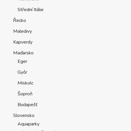
Střední Itálie
Řecko
Maledivy
Kapverdy
Maďarsko
Eger
Győr
Miskolc
Šoproň
Budapešť
Slovensko
Aquaparky