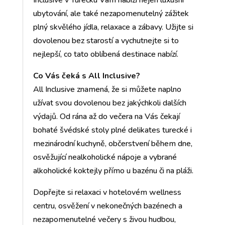
Inclusive v Turecku Vám nabízí nejen luxusní
ubytování, ale také nezapomenutelný zážitek
plný skvělého jídla, relaxace a zábavy. Užijte si
dovolenou bez starostí a vychutnejte si to
nejlepší, co tato oblíbená destinace nabízí.
Co Vás čeká s All Inclusive?
All Inclusive znamená, že si můžete naplno
užívat svou dovolenou bez jakýchkoli dalších
výdajů. Od rána až do večera na Vás čekají
bohaté švédské stoly plné delikates turecké i
mezinárodní kuchyně, občerstvení během dne,
osvěžující nealkoholické nápoje a vybrané
alkoholické koktejly přímo u bazénu či na pláži.
Dopřejte si relaxaci v hotelovém wellness
centru, osvěžení v nekonečných bazénech a
nezapomenutelné večery s živou hudbou,