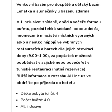
Venkovní bazén pro dospělé a dětský bazén
Lehátka a slunečníky u bazénu zdarma
All Inclusive: snídaně, oběd a večeře formou
bufetu, pozdní lehká snídaně, odpolední čaj,
neomezené množství místních vybraných
alko a nealko nápojů ve vybraných
restauracích a barech dle jejich otevírací
doby (9.00–1.00), za poplatek možnost
poobědvat v asijské nebo povečeřet v
tuniské restauraci (nutná rezervace)
Bližší informace o rozsahu All Inclusive
obdržíte po příjezdu do hotelu
Délka pobytu (dnů): 4
Počet hvězd: 4.0
All Inclusive