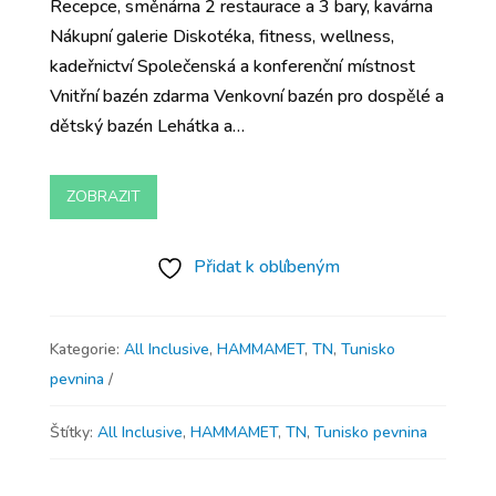
Recepce, směnárna 2 restaurace a 3 bary, kavárna
Nákupní galerie Diskotéka, fitness, wellness,
kadeřnictví Společenská a konferenční místnost
Vnitřní bazén zdarma Venkovní bazén pro dospělé a
dětský bazén Lehátka a…
ZOBRAZIT
Přidat k oblíbeným
Kategorie:
All Inclusive
,
HAMMAMET
,
TN
,
Tunisko
pevnina
Štítky:
All Inclusive
,
HAMMAMET
,
TN
,
Tunisko pevnina