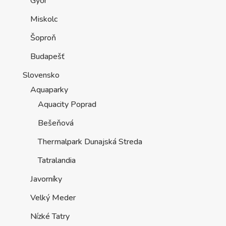
Győr
Miskolc
Šoproň
Budapešť
Slovensko
Aquaparky
Aquacity Poprad
Bešeňová
Thermalpark Dunajská Streda
Tatralandia
Javorníky
Velký Meder
Nízké Tatry