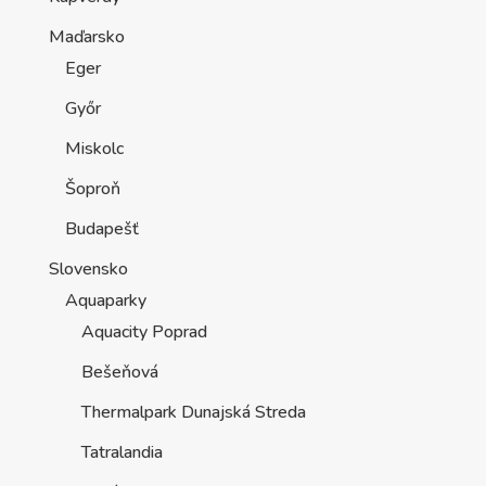
Maďarsko
Eger
Győr
Miskolc
Šoproň
Budapešť
Slovensko
Aquaparky
Aquacity Poprad
Bešeňová
Thermalpark Dunajská Streda
Tatralandia