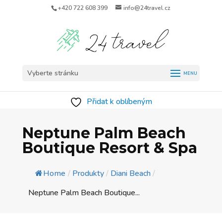
+420 722 608 399
info@24travel.cz
Vyberte stránku
Přidat k oblíbeným
Neptune Palm Beach
Boutique Resort & Spa
Home
/
Produkty
/
Diani Beach
/
Neptune Palm Beach Boutique...