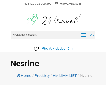
+420 722 608 399
info@24travel.cz
Vyberte stránku
Přidat k oblíbeným
Nesrine
Home
/
Produkty
/
HAMMAMET
/
Nesrine