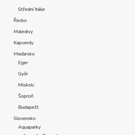
Střední Itálie
Řecko
Maledivy
Kapverdy
Maďarsko
Eger
Győr
Miskolc
Šoproň
Budapešť
Slovensko
Aquaparky