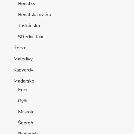
Benátky
Benátská riviéra
Toskánsko
Střední Itálie
Řecko
Maledivy
Kapverdy
Maďarsko
Eger
Győr
Miskolc
Šoproň