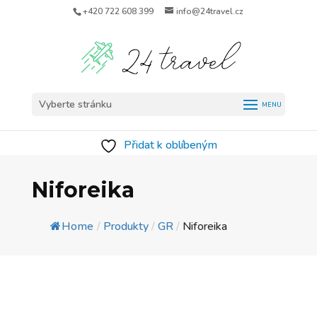
+420 722 608 399
info@24travel.cz
Vyberte stránku
Přidat k oblíbeným
Niforeika
Home
/
Produkty
/
GR
/
Niforeika