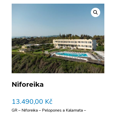
Niforeika
13.490,00
Kč
GR – Niforeika – Pelopones a Kalamata –