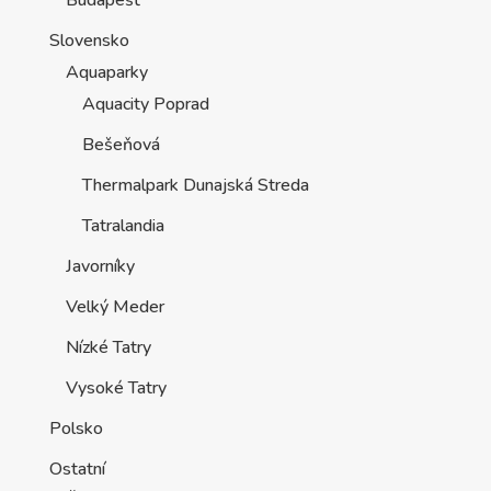
Budapešť
Slovensko
Aquaparky
Aquacity Poprad
Bešeňová
Thermalpark Dunajská Streda
Tatralandia
Javorníky
Velký Meder
Nízké Tatry
Vysoké Tatry
Polsko
Ostatní