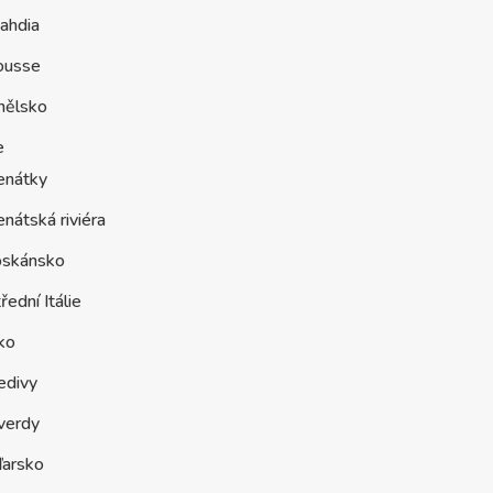
ahdia
ousse
nělsko
e
enátky
nátská riviéra
oskánsko
řední Itálie
ko
edivy
verdy
arsko