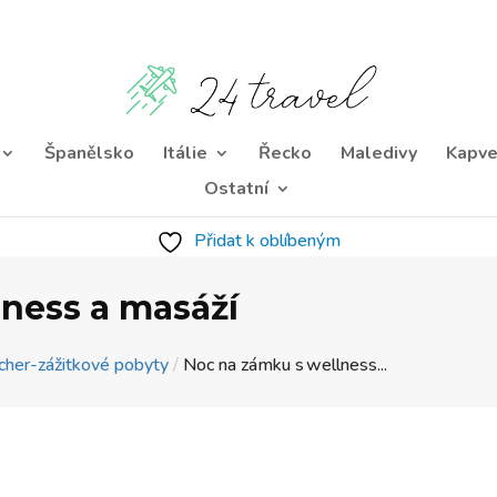
Španělsko
Itálie
Řecko
Maledivy
Kapve
Ostatní
Přidat k oblíbeným
lness a masáží
cher-zážitkové pobyty
/
Noc na zámku s wellness...