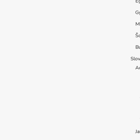
E
G
M
Š
B
Slo
A
Ja