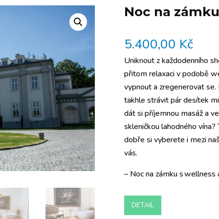
Noc na zámku 
5.400,00
Kč
Uniknout z každodenního sho
přitom relaxaci v podobě w
vypnout a zregenerovat se.
takhle strávit pár desítek m
dát si příjemnou masáž a v
skleničkou lahodného vína? 
dobře si vyberete i mezi na
vás.
– Noc na zámku s wellness a
DETAIL