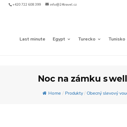
+420 722 608 399
info@24travel.cz
Last minute
Egypt
Turecko
Tunisko
Noc na zámku s wel
Home
/
Produkty
/
Obecný slevový vou