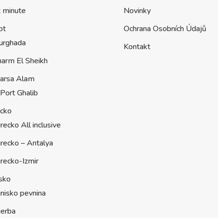
t minute
Novinky
pt
Ochrana Osobních Údajů
urghada
Kontakt
harm El Sheikh
arsa Alam
Port Ghalib
ecko
recko All inclusive
recko – Antalya
recko-Izmir
sko
nisko pevnina
jerba