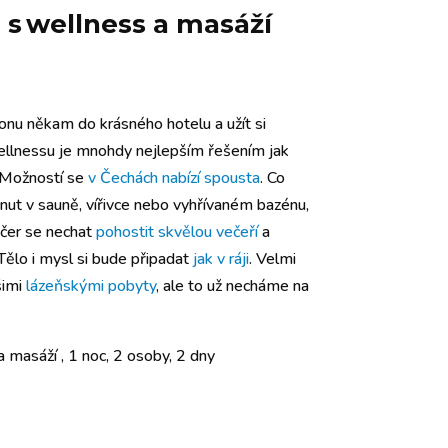
s wellness a masáží
nu někam do krásného hotelu a užít si
ellnessu je mnohdy nejlepším řešením jak
 Možností se
v Čechách nabízí spousta
. Co
inut v sauně, vířivce nebo vyhřívaném bazénu,
ečer se nechat
pohostit skvělou večeří
a
Tělo i mysl si bude připadat
jak v ráji
. Velmi
šimi
lázeňskými pobyty
, ale to už necháme na
 masáží , 1 noc, 2 osoby, 2 dny