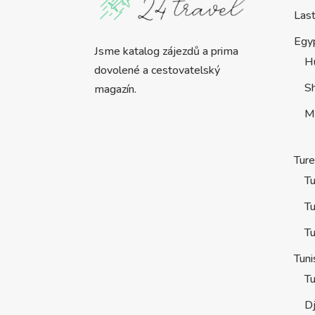
Las
Egy
Jsme katalog zájezdů a prima
H
dovolené a cestovatelský
S
magazín.
M
Tur
Tu
Tu
Tu
Tuni
Tu
D