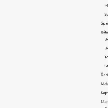
M
S
Špa
Itáli
B
Be
T
St
Řec
Mal
Kap
Maď