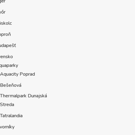
ger
yőr
iskolc
oproň
udapešť
vensko
quaparky
Aquacity Poprad
Bešeňová
Thermalpark Dunajská
Streda
Tatralandia
vorníky