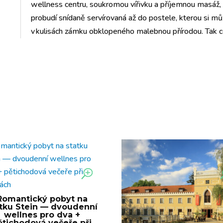
wellness centru, soukromou vířivku a příjemnou masáž, k
probudí snídaně servírovaná až do postele, kterou si m
v kulisách zámku obklopeného malebnou přírodou. Tak co
Romantický pobyt na
atku Stein — dvoudenní
wellnes pro dva +
ětichodová večeře při