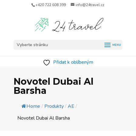
+420 722 608 399
info@24travel.cz
Vyberte stránku
Přidat k oblíbeným
Novotel Dubai Al
Barsha
Home
/
Produkty
/
AE
/
Novotel Dubai Al Barsha