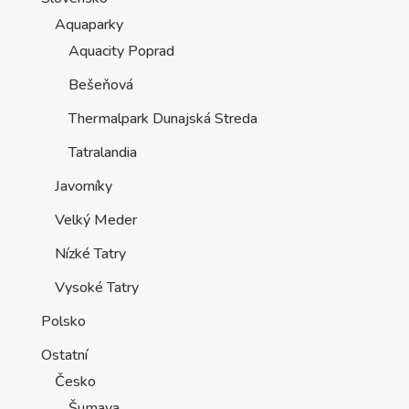
Aquaparky
Aquacity Poprad
Bešeňová
Thermalpark Dunajská Streda
Tatralandia
Javorníky
Velký Meder
Nízké Tatry
Vysoké Tatry
Polsko
Ostatní
Česko
Šumava