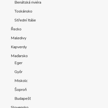
Benátská riviéra
Toskánsko
Střední Itálie
Řecko
Maledivy
Kapverdy
Maďarsko
Eger
Győr
Miskolc
Šoproň
Budapešť
Slovensko