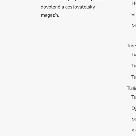
H
dovolené a cestovatelský
S
magazín.
M
Tur
Tu
Tu
Tu
Tuni
Tu
D
M
S