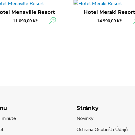
otel Menaville Resort
Hotel Meraki Resort
11.090,00
Kč
14.990,00
Kč
nu
Stránky
t minute
Novinky
pt
Ochrana Osobních Údajů