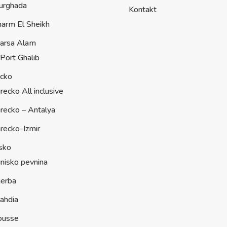
urghada
Kontakt
harm El Sheikh
arsa Alam
Port Ghalib
ecko
recko All inclusive
recko – Antalya
recko-Izmir
sko
nisko pevnina
jerba
ahdia
ousse