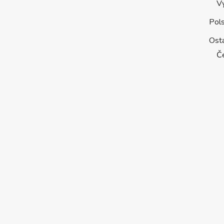
V
Pol
Osta
Č