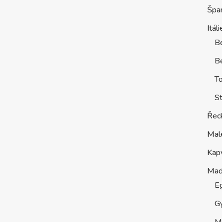
Špa
Itáli
B
Be
T
St
Řec
Mal
Kap
Maď
E
G
M