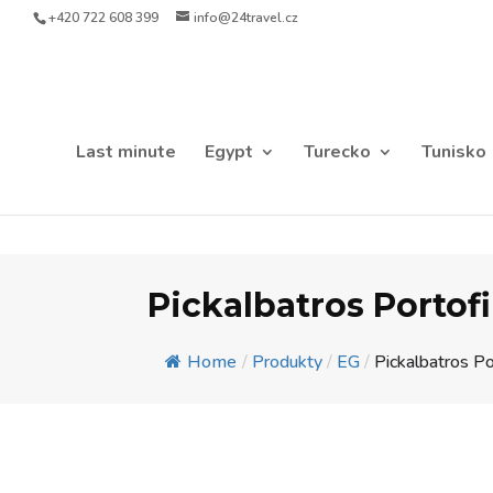
+420 722 608 399
info@24travel.cz
Last minute
Egypt
Turecko
Tunisko
Pickalbatros Portofi
Home
/
Produkty
/
EG
/
Pickalbatros Po