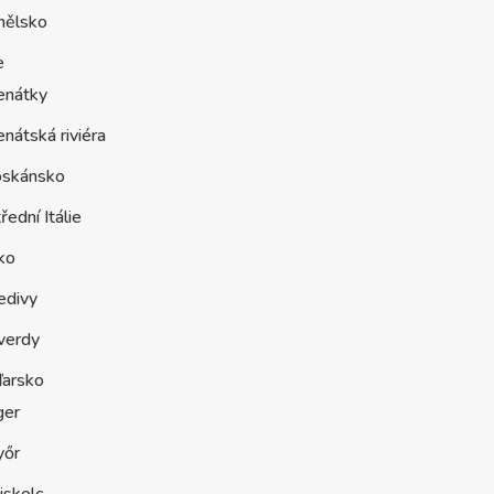
nělsko
e
enátky
nátská riviéra
oskánsko
řední Itálie
ko
edivy
verdy
arsko
ger
yőr
iskolc