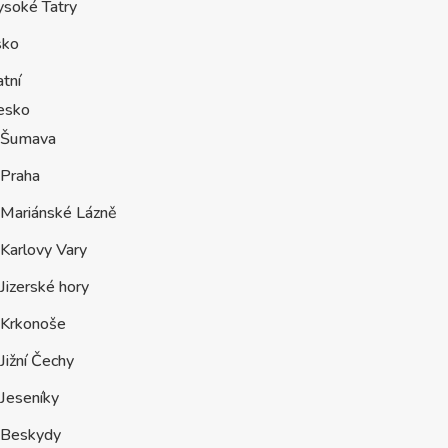
ysoké Tatry
sko
tní
esko
Šumava
Praha
Mariánské Lázně
Karlovy Vary
Jizerské hory
Krkonoše
Jižní Čechy
Jeseníky
Beskydy