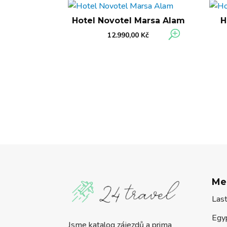
Hotel Novotel Marsa Alam
H
12.990,00
Kč
Me
Las
Egy
Jsme katalog zájezdů a prima