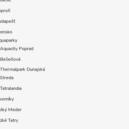
oproň
udapešť
vensko
quaparky
Aquacity Poprad
Bešeňová
Thermalpark Dunajská
Streda
Tatralandia
vorníky
elký Meder
zké Tatry