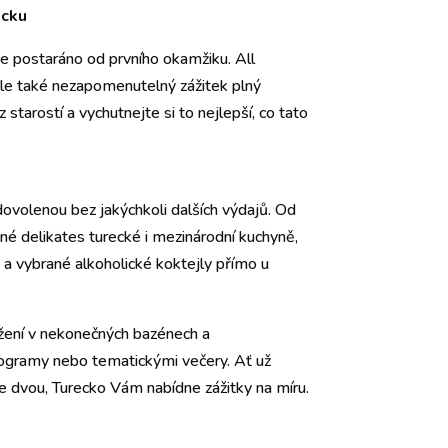
ecku
 postaráno od prvního okamžiku. All
 ale také nezapomenutelný zážitek plný
 starostí a vychutnejte si to nejlepší, co tato
dovolenou bez jakýchkoli dalších výdajů. Od
né delikates turecké i mezinárodní kuchyně,
 a vybrané alkoholické koktejly přímo u
ěžení v nekonečných bazénech a
ogramy nebo tematickými večery. Ať už
ve dvou, Turecko Vám nabídne zážitky na míru.