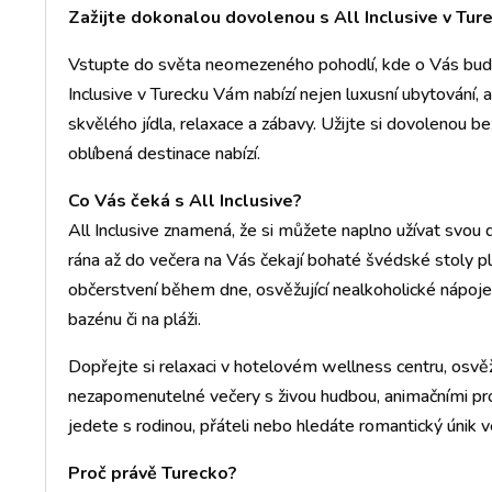
Zažijte dokonalou dovolenou s All Inclusive v Tur
Vstupte do světa neomezeného pohodlí, kde o Vás bude
Inclusive v Turecku Vám nabízí nejen luxusní ubytování,
skvělého jídla, relaxace a zábavy. Užijte si dovolenou bez
oblíbená destinace nabízí.
Co Vás čeká s All Inclusive?
All Inclusive znamená, že si můžete naplno užívat svou 
rána až do večera na Vás čekají bohaté švédské stoly pl
občerstvení během dne, osvěžující nealkoholické nápoje
bazénu či na pláži.
Dopřejte si relaxaci v hotelovém wellness centru, osv
nezapomenutelné večery s živou hudbou, animačními pr
jedete s rodinou, přáteli nebo hledáte romantický únik 
Proč právě Turecko?