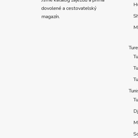
Jsme katalog zájezdů a prima
H
dovolené a cestovatelský
S
magazín.
M
Tur
Tu
Tu
Tu
Tuni
Tu
D
M
S