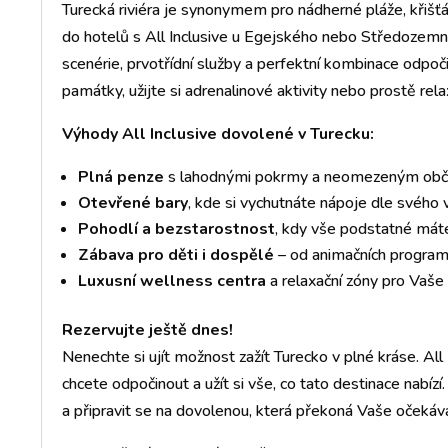
Turecká riviéra je synonymem pro nádherné pláže, křišť
do hotelů s All Inclusive u Egejského nebo Středozemní
scenérie, prvotřídní služby a perfektní kombinace odpo
památky, užijte si adrenalinové aktivity nebo prostě rela
Výhody All Inclusive dovolené v Turecku:
Plná penze
s lahodnými pokrmy a neomezeným obč
Otevřené bary
, kde si vychutnáte nápoje dle svého 
Pohodlí a bezstarostnost
, kdy vše podstatné máte
Zábava pro děti i dospělé
– od animačních program
Luxusní wellness centra
a relaxační zóny pro Vaše 
Rezervujte ještě dnes!
Nenechte si ujít možnost zažít Turecko v plné kráse. All 
chcete odpočinout a užít si vše, co tato destinace nabízí. 
a připravit se na dovolenou, která překoná Vaše očekává