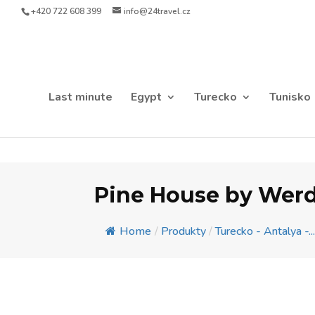
+420 722 608 399
info@24travel.cz
Last minute
Egypt
Turecko
Tunisko
Pine House by Werde
Home
/
Produkty
/
Turecko - Antalya -..