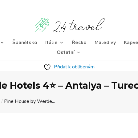
Španělsko
Itálie
Řecko
Maledivy
Kapve
Ostatní
Přidat k oblíbeným
 Hotels 4⭐️ – Antalya – Ture
.
/
Pine House by Werde...