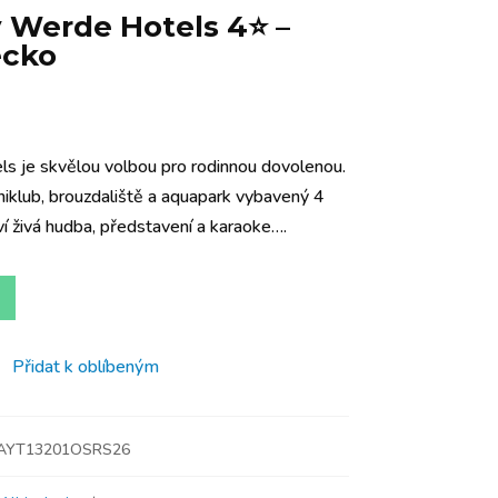
 Werde Hotels 4⭐️ –
ecko
 je skvělou volbou pro rodinnou dovolenou.
iklub, brouzdaliště a aquapark vybavený 4
 živá hudba, představení a karaoke….
Přidat k oblíbeným
 - AYT13201OSRS26