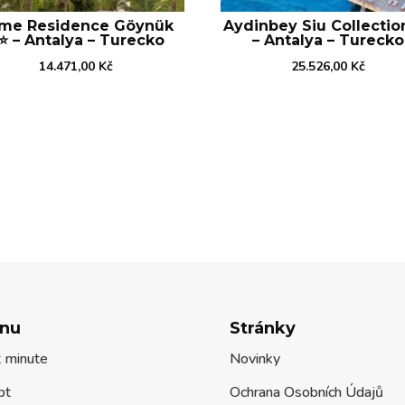
me Residence Göynük
Aydinbey Siu Collection
⭐️ – Antalya – Turecko
– Antalya – Turecko
14.471,00
Kč
25.526,00
Kč
nu
Stránky
t minute
Novinky
pt
Ochrana Osobních Údajů