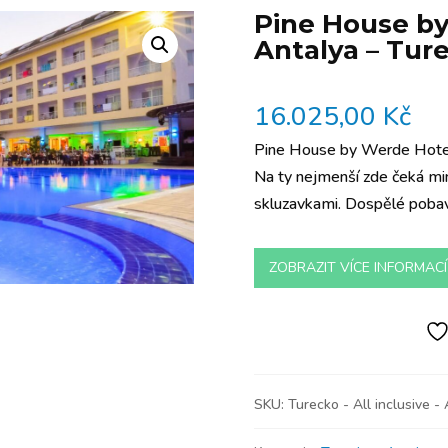
Pine House by
Antalya – Tur
16.025,00
Kč
Pine House by Werde Hotels
Na ty nejmenší zde čeká min
skluzavkami. Dospělé pobaví
ZOBRAZIT VÍCE INFORMACÍ
SKU:
Turecko - All inclusive