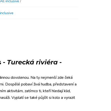
All inclusive
inclusive
s
-
Turecká riviéra
-
innou dovolenou. Na ty nejmenší zde čeká
mi. Dospělé pobaví živá hudba, představení a
 aktivitám, zatímco ti, kteří hledají klid,
áži. Vyplatí se také půjčit si kolo a vyrazit