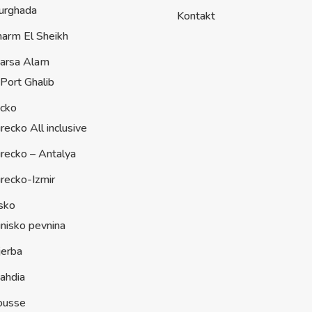
urghada
Kontakt
harm El Sheikh
arsa Alam
Port Ghalib
ecko
recko All inclusive
recko – Antalya
recko-Izmir
sko
nisko pevnina
jerba
ahdia
ousse