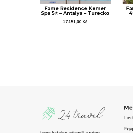
Fame Residence Kemer
Fa
Spa 5⭐️ – Antalya – Turecko
4
17.151,00
Kč
Me
Las
Egy