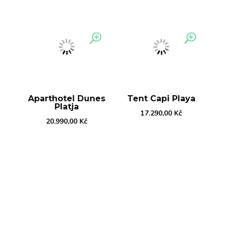
Jsme katalog zájezdů a prima dovolené a
cestovatelský magazín.