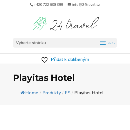
+420 722 608 399
info@24travel.cz
Vyberte stránku
Přidat k oblíbeným
Playitas Hotel
Home
/
Produkty
/
ES
/
Playitas Hotel