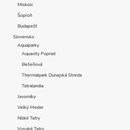
Thermalpark Dunajská Streda
Tatralandia
Javorníky
Velký Meder
Nízké Tatry
Vysoké Tatry
Polsko
Ostatní
Česko
Šumava
Praha
Mariánské Lázně
Karlovy Vary