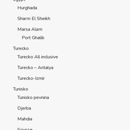
Turecko-Izmir
Tunisko
Tunisko pevnina
Djerba
Mahdia
Sousse
Španělsko
Itálie
Benátky
Benátská riviéra
Toskánsko
Střední Itálie