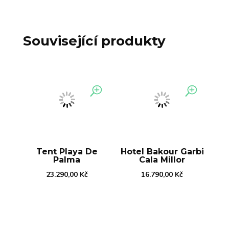
Související produkty
Tent Playa De
Palma
Hotel Bakour Garbi
Cala Millor
23.290,00
Kč
16.790,00
Kč
Tent Capi Playa
Aparthotel Dunes
17.290,00
Kč
Platja
20.990,00
Kč