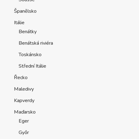
Řecko
Maledivy
Kapverdy
Maďarsko
Eger
Győr
Miskolc
Šoproň
Budapešť
Slovensko
Aquaparky
Aquacity Poprad
Bešeňová