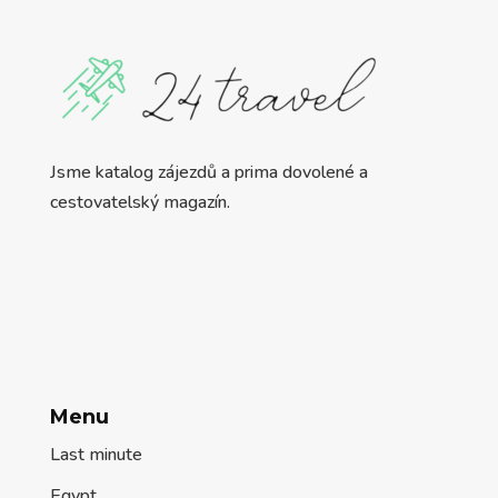
Menu
Last minute
Egypt
Hurghada
Sharm El Sheikh
Marsa Alam
Port Ghalib
Turecko
Turecko All inclusive
Turecko – Antalya