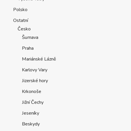
Jizerské hory
Krkonoše
Jižní Čechy
Jeseníky
Beskydy
Zážitkové pobyty
Ubytování Chorvatsko
Istrie
Kvarner
Severní Dalmácie
Střední Dalmácie
Jižní Dalmácie