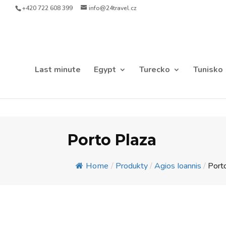
+420 722 608 399
info@24travel.cz
Last minute
Egypt
Turecko
Tunisko
Porto Plaza
Home
/
Produkty
/
Agios Ioannis
/
Port