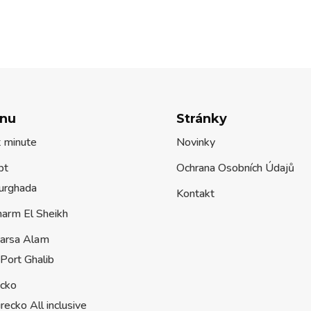
nu
Stránky
t minute
Novinky
pt
Ochrana Osobních Údajů
urghada
Kontakt
harm El Sheikh
arsa Alam
Port Ghalib
ecko
recko All inclusive