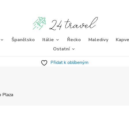
Španělsko
Itálie
Řecko
Maledivy
Kapve
Ostatní
Přidat k oblíbeným
o Plaza