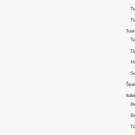
Tu
Tu
Tuni
Tu
D
M
S
Špa
Itáli
B
Be
T