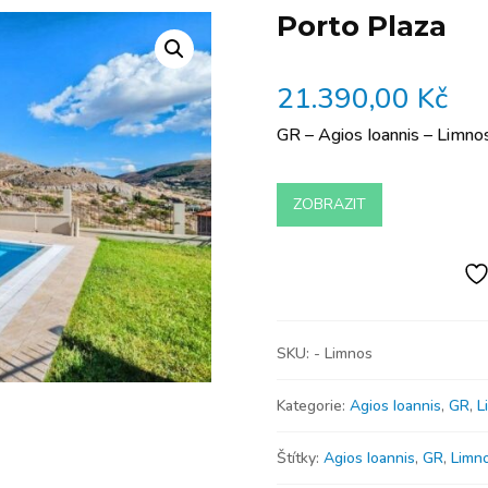
Porto Plaza
21.390,00
Kč
GR – Agios Ioannis – Limno
ZOBRAZIT
SKU:
- Limnos
Kategorie:
Agios Ioannis
,
GR
,
L
Štítky:
Agios Ioannis
,
GR
,
Limn