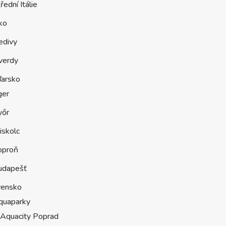
řední Itálie
ko
edivy
verdy
arsko
ger
yőr
iskolc
oproň
udapešť
vensko
quaparky
Aquacity Poprad