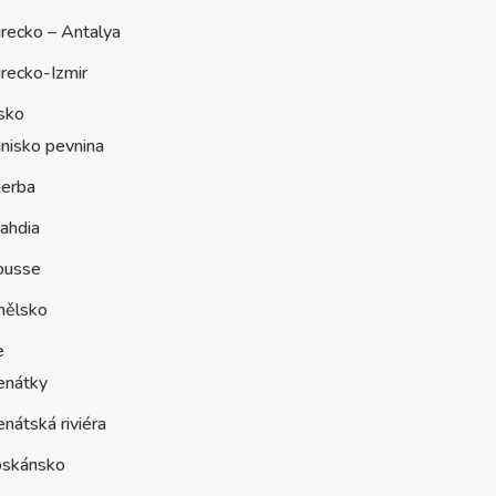
recko – Antalya
recko-Izmir
sko
nisko pevnina
jerba
ahdia
ousse
nělsko
e
enátky
nátská riviéra
oskánsko