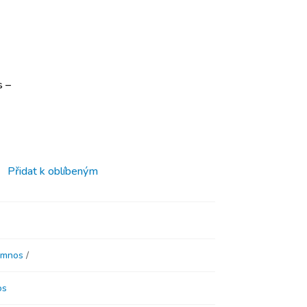
s –
Přidat k oblíbeným
imnos
os