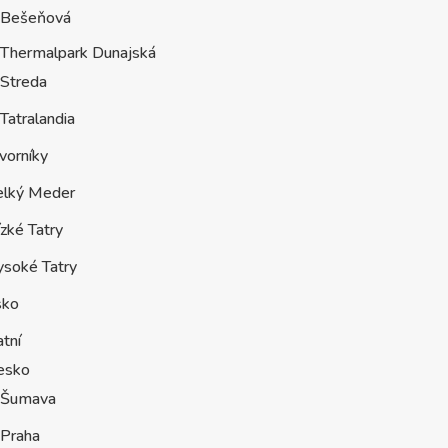
Bešeňová
Thermalpark Dunajská
Streda
Tatralandia
vorníky
elký Meder
zké Tatry
ysoké Tatry
sko
tní
esko
Šumava
Praha