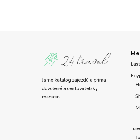
Me
Las
Egy
Jsme katalog zájezdů a prima
H
dovolené a cestovatelský
S
magazín.
M
Tur
Tu