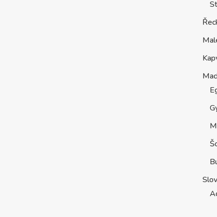
St
Řec
Mal
Kap
Maď
E
G
M
Š
B
Slo
A