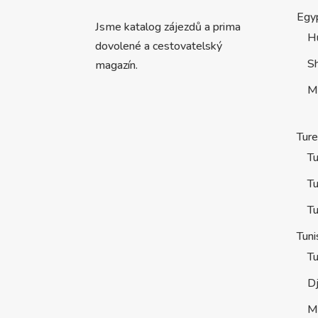
Egy
Jsme katalog zájezdů a prima
H
dovolené a cestovatelský
S
magazín.
M
Tur
Tu
Tu
Tu
Tuni
Tu
D
M