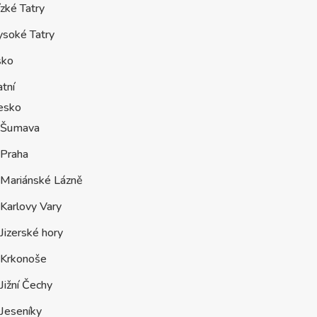
zké Tatry
ysoké Tatry
sko
tní
esko
Šumava
Praha
Mariánské Lázně
Karlovy Vary
Jizerské hory
Krkonoše
Jižní Čechy
Jeseníky