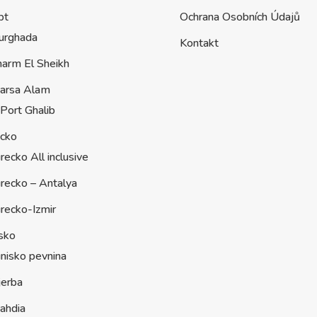
pt
Ochrana Osobních Údajů
urghada
Kontakt
harm El Sheikh
arsa Alam
Port Ghalib
ecko
recko All inclusive
recko – Antalya
recko-Izmir
sko
nisko pevnina
jerba
ahdia