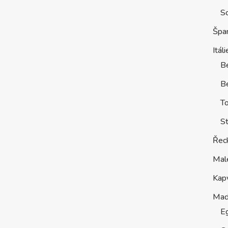
S
Špa
Itáli
B
Be
T
St
Řec
Mal
Kap
Maď
E