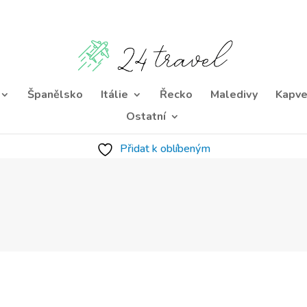
Španělsko
Itálie
Řecko
Maledivy
Kapve
Ostatní
Přidat k oblíbeným