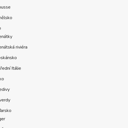
ousse
nělsko
e
enátky
nátská riviéra
oskánsko
řední Itálie
ko
edivy
verdy
arsko
ger