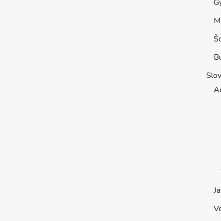
G
M
Š
B
Slo
A
Ja
V