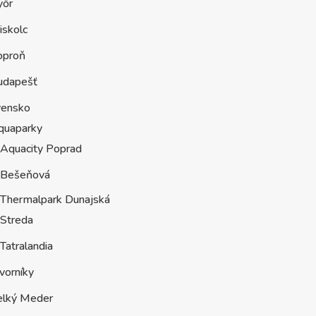
yőr
iskolc
oproň
udapešť
vensko
quaparky
Aquacity Poprad
Bešeňová
Thermalpark Dunajská
Streda
Tatralandia
vorníky
elký Meder