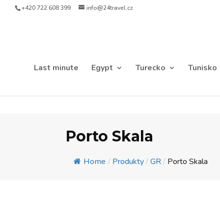
+420 722 608 399
info@24travel.cz
Last minute
Egypt
Turecko
Tunisko
Porto Skala
Home
/
Produkty
/
GR
/
Porto Skala