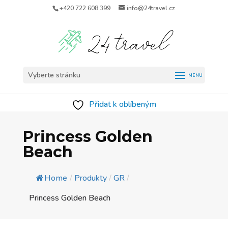
+420 722 608 399
info@24travel.cz
Vyberte stránku
Přidat k oblíbeným
Princess Golden
Beach
Home
/
Produkty
/
GR
/
Princess Golden Beach