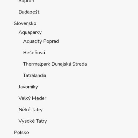
Šoproň
Budapešť
Slovensko
Aquaparky
Aquacity Poprad
Bešeňová
Thermalpark Dunajská Streda
Tatralandia
Javorníky
Velký Meder
Nízké Tatry
Vysoké Tatry
Polsko