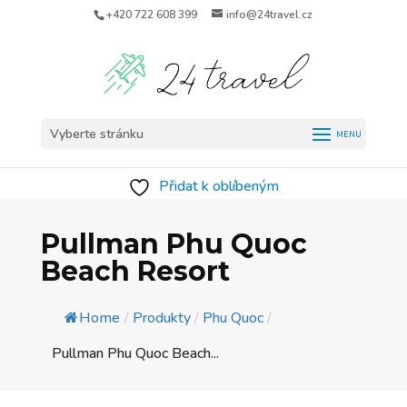
+420 722 608 399
info@24travel.cz
Vyberte stránku
Přidat k oblíbeným
Pullman Phu Quoc
Beach Resort
Home
/
Produkty
/
Phu Quoc
/
Pullman Phu Quoc Beach...