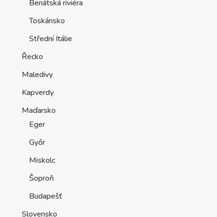
Benátská riviéra
Toskánsko
Střední Itálie
Řecko
Maledivy
Kapverdy
Maďarsko
Eger
Győr
Miskolc
Šoproň
Budapešť
Slovensko