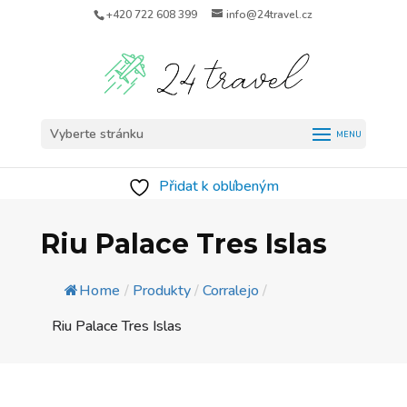
+420 722 608 399
info@24travel.cz
Vyberte stránku
Přidat k oblíbeným
Riu Palace Tres Islas
Home
/
Produkty
/
Corralejo
/
Riu Palace Tres Islas