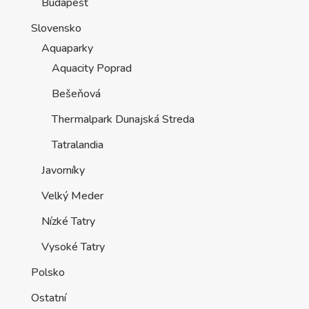
Budapešť
Slovensko
Aquaparky
Aquacity Poprad
Bešeňová
Thermalpark Dunajská Streda
Tatralandia
Javorníky
Velký Meder
Nízké Tatry
Vysoké Tatry
Polsko
Ostatní