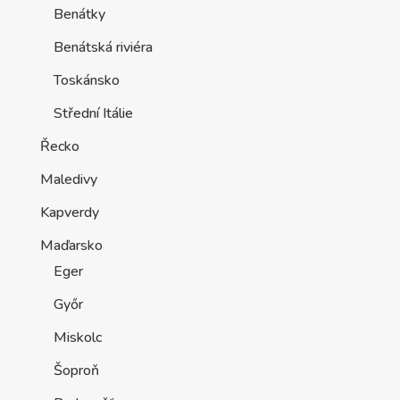
Benátky
Benátská riviéra
Toskánsko
Střední Itálie
Řecko
Maledivy
Kapverdy
Maďarsko
Eger
Győr
Miskolc
Šoproň