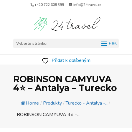
+420 722 608 399
info@24travel.cz
Vyberte stránku
Přidat k oblíbeným
ROBINSON CAMYUVA
4⭐️ – Antalya – Turecko
Home
/
Produkty
/
Turecko - Antalya -...
/
ROBINSON CAMYUVA 4⭐️ –...