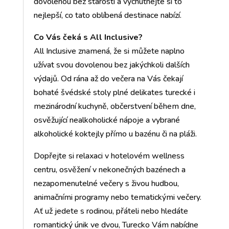
dovolenou bez starostí a vychutnejte si to
nejlepší, co tato oblíbená destinace nabízí.
Co Vás čeká s All Inclusive?
All Inclusive znamená, že si můžete naplno
užívat svou dovolenou bez jakýchkoli dalších
výdajů. Od rána až do večera na Vás čekají
bohaté švédské stoly plné delikates turecké i
mezinárodní kuchyně, občerstvení během dne,
osvěžující nealkoholické nápoje a vybrané
alkoholické koktejly přímo u bazénu či na pláži.
Dopřejte si relaxaci v hotelovém wellness
centru, osvěžení v nekonečných bazénech a
nezapomenutelné večery s živou hudbou,
animačními programy nebo tematickými večery.
Ať už jedete s rodinou, přáteli nebo hledáte
romantický únik ve dvou, Turecko Vám nabídne