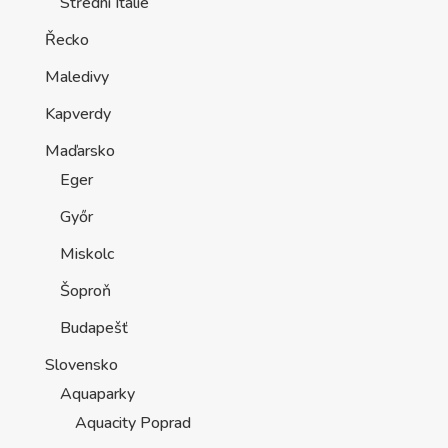
Střední Itálie
Řecko
Maledivy
Kapverdy
Maďarsko
Eger
Győr
Miskolc
Šoproň
Budapešť
Slovensko
Aquaparky
Aquacity Poprad