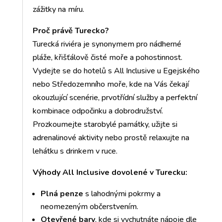
zážitky na míru.
Proč právě Turecko?
Turecká riviéra je synonymem pro nádherné
pláže, křišťálově čisté moře a pohostinnost.
Vydejte se do hotelů s All Inclusive u Egejského
nebo Středozemního moře, kde na Vás čekají
okouzlující scenérie, prvotřídní služby a perfektní
kombinace odpočinku a dobrodružství.
Prozkoumejte starobylé památky, užijte si
adrenalinové aktivity nebo prostě relaxujte na
lehátku s drinkem v ruce.
Výhody All Inclusive dovolené v Turecku:
Plná penze
s lahodnými pokrmy a
neomezeným občerstvením.
Otevřené bary
, kde si vychutnáte nápoje dle