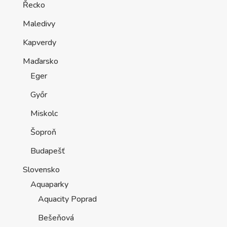
Řecko
Maledivy
Kapverdy
Maďarsko
Eger
Győr
Miskolc
Šoproň
Budapešť
Slovensko
Aquaparky
Aquacity Poprad
Bešeňová