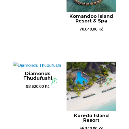
Komandoo Island
Resort & Spa
70.040,00
Kč
Diamonds
Thudufushi
98.620,00
Kč
Kuredu Island
Resort
55.340,00
Kč