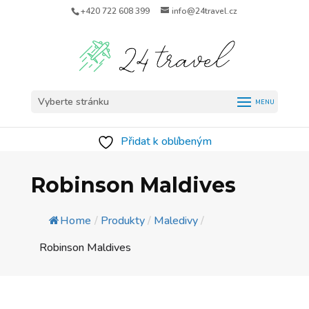
+420 722 608 399
info@24travel.cz
Vyberte stránku
Přidat k oblíbeným
Robinson Maldives
Home
/
Produkty
/
Maledivy
/
Robinson Maldives