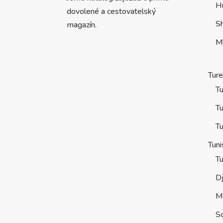
H
dovolené a cestovatelský
S
magazín.
M
Tur
Tu
Tu
Tu
Tuni
Tu
D
M
S