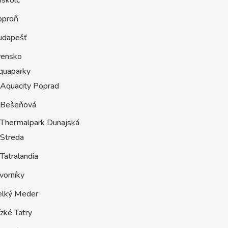
oproň
udapešť
vensko
quaparky
Aquacity Poprad
Bešeňová
Thermalpark Dunajská
Streda
Tatralandia
vorníky
elký Meder
zké Tatry