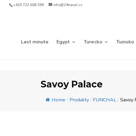
+420 722 608 399
info@24travel.cz
Last minute
Egypt
Turecko
Tunisko
Savoy Palace
Home
/
Produkty
/
FUNCHAL
/
Savoy 