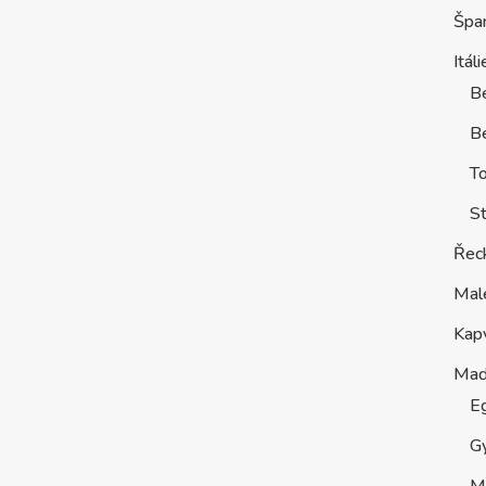
Špa
Itáli
B
Be
T
St
Řec
Mal
Kap
Maď
E
G
M