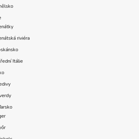
nělsko
e
enátky
nátská riviéra
oskánsko
řední Itálie
ko
edivy
verdy
arsko
ger
yőr
iskolc