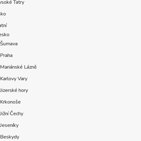
ysoké Tatry
sko
tní
esko
Šumava
Praha
Mariánské Lázně
Karlovy Vary
Jizerské hory
Krkonoše
Jižní Čechy
Jeseníky
Beskydy