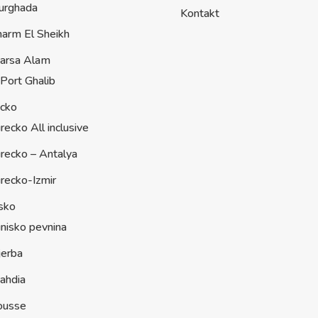
urghada
Kontakt
harm El Sheikh
arsa Alam
Port Ghalib
ecko
recko All inclusive
recko – Antalya
recko-Izmir
sko
nisko pevnina
jerba
ahdia
ousse