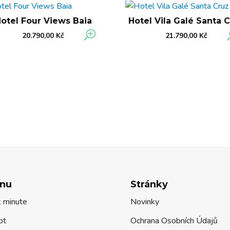
otel Four Views Baia
Hotel Vila Galé Santa 
20.790,00
Kč
21.790,00
Kč
nu
Stránky
t minute
Novinky
pt
Ochrana Osobních Údajů