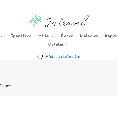
Španělsko
Itálie
Řecko
Maledivy
Kapve
Ostatní
Přidat k oblíbeným
Palace