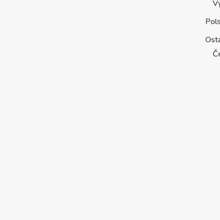
V
Pol
Osta
Č