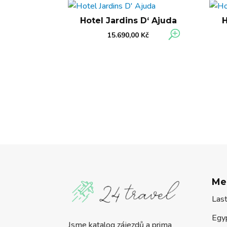
Hotel Jardins D‘ Ajuda
H
15.690,00
Kč
Me
Las
Egy
Jsme katalog zájezdů a prima