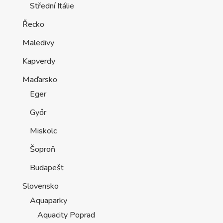
Střední Itálie
Řecko
Maledivy
Kapverdy
Maďarsko
Eger
Győr
Miskolc
Šoproň
Budapešť
Slovensko
Aquaparky
Aquacity Poprad