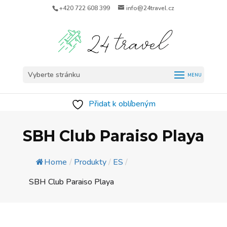
+420 722 608 399
info@24travel.cz
Vyberte stránku
Přidat k oblíbeným
SBH Club Paraiso Playa
Home
/
Produkty
/
ES
/
SBH Club Paraiso Playa