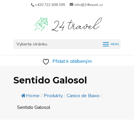
+420 722 608 399
info@24travel.cz
Vyberte stránku
Přidat k oblíbeným
Sentido Galosol
Home
/
Produkty
/
Canico de Baixo
/
Sentido Galosol