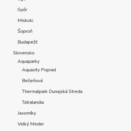
Győr
Miskolc
Šoproň
Budapešť
Slovensko
Aquaparky
Aquacity Poprad
Bešeňová
Thermalpark Dunajská Streda
Tatralandia
Javorníky
Velký Meder