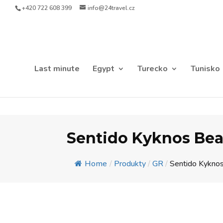
+420 722 608 399
info@24travel.cz
Last minute
Egypt
Turecko
Tunisko
Sentido Kyknos Be
Home
/
Produkty
/
GR
/
Sentido Kykno