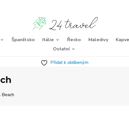
Španělsko
Itálie
Řecko
Maledivy
Kapve
Ostatní
Přidat k oblíbeným
ach
s Beach