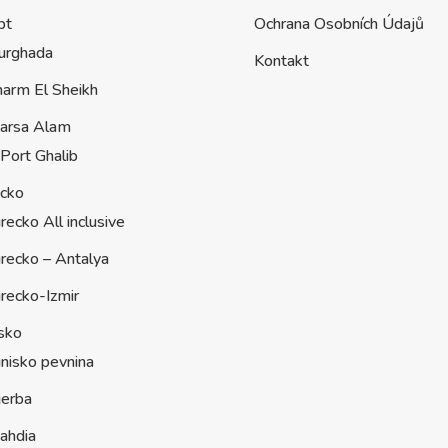
pt
Ochrana Osobních Údajů
urghada
Kontakt
harm El Sheikh
arsa Alam
Port Ghalib
ecko
recko All inclusive
recko – Antalya
recko-Izmir
sko
nisko pevnina
jerba
ahdia