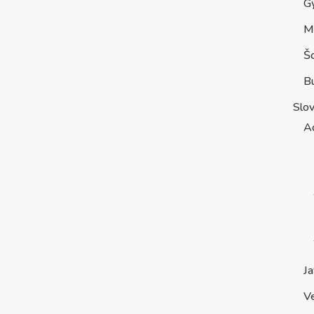
G
M
Š
B
Slo
A
Ja
V