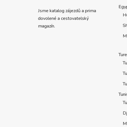
Egy
Jsme katalog zájezdů a prima
H
dovolené a cestovatelský
S
magazín.
M
Tur
Tu
Tu
Tu
Tuni
Tu
D
M