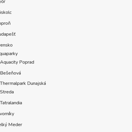
yőr
iskolc
oproň
udapešť
vensko
quaparky
Aquacity Poprad
Bešeňová
Thermalpark Dunajská
Streda
Tatralandia
vorníky
elký Meder