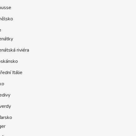
ousse
nělsko
e
enátky
nátská riviéra
oskánsko
řední Itálie
ko
edivy
verdy
arsko
ger