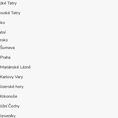
zké Tatry
ysoké Tatry
sko
tní
esko
Šumava
Praha
Mariánské Lázně
Karlovy Vary
Jizerské hory
Krkonoše
Jižní Čechy
Jeseníky