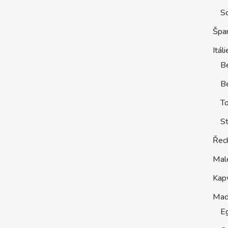
S
Špa
Itáli
B
Be
T
St
Řec
Mal
Kap
Maď
E