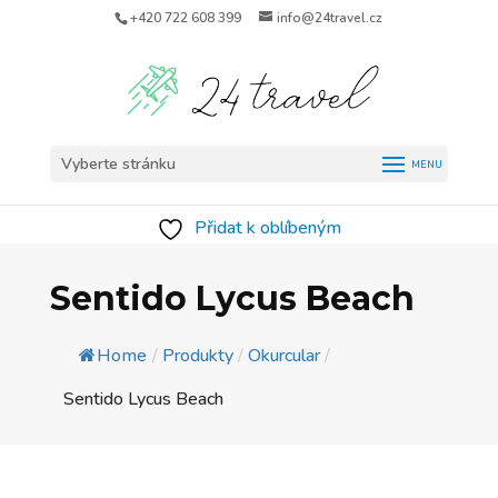
+420 722 608 399
info@24travel.cz
Vyberte stránku
Přidat k oblíbeným
Sentido Lycus Beach
Home
/
Produkty
/
Okurcular
/
Sentido Lycus Beach