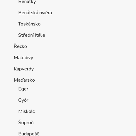
Benátky
Benátská riviéra
Toskánsko
Střední Itálie
Řecko
Maledivy
Kapverdy
Maďarsko
Eger
Győr
Miskolc
Šoproň
Budapešť