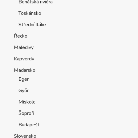
Benátská riviéra
Toskánsko
Střední Itálie
Řecko
Maledivy
Kapverdy
Maďarsko
Eger
Győr
Miskolc
Šoproň
Budapešť
Slovensko