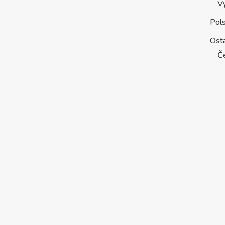
V
Pol
Osta
Č