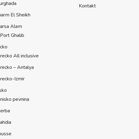
urghada
Kontakt
harm El Sheikh
arsa Alam
Port Ghalib
ecko
recko All inclusive
recko – Antalya
recko-Izmir
sko
nisko pevnina
jerba
ahdia
ousse