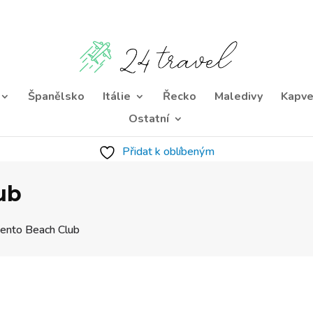
Španělsko
Itálie
Řecko
Maledivy
Kapve
Ostatní
Přidat k oblíbeným
ub
ento Beach Club