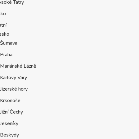
ysoké Tatry
sko
tní
esko
Šumava
Praha
Mariánské Lázně
Karlovy Vary
Jizerské hory
Krkonoše
Jižní Čechy
Jeseníky
Beskydy