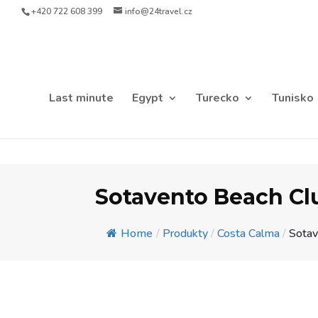
+420 722 608 399
info@24travel.cz
Last minute
Egypt
Turecko
Tunisko
Sotavento Beach Cl
Home
/
Produkty
/
Costa Calma
/
Sotav