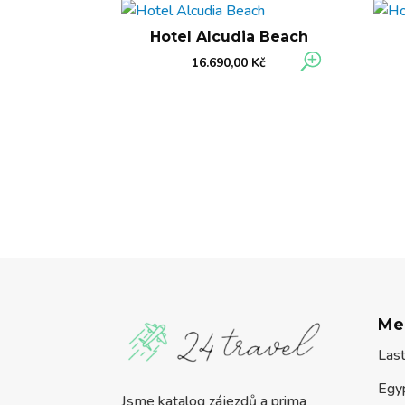
Hotel Alcudia Beach
16.690,00
Kč
Me
Las
Egy
Jsme katalog zájezdů a prima