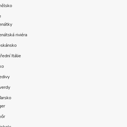
nělsko
e
enátky
nátská riviéra
oskánsko
řední Itálie
ko
edivy
verdy
arsko
ger
yőr
iskolc