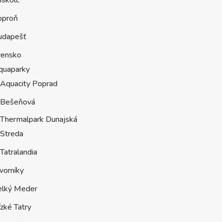
oproň
udapešť
vensko
quaparky
Aquacity Poprad
Bešeňová
Thermalpark Dunajská
Streda
Tatralandia
vorníky
elký Meder
zké Tatry