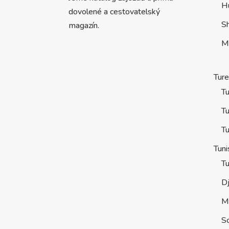
H
dovolené a cestovatelský
S
magazín.
M
Tur
Tu
Tu
Tu
Tuni
Tu
D
M
S