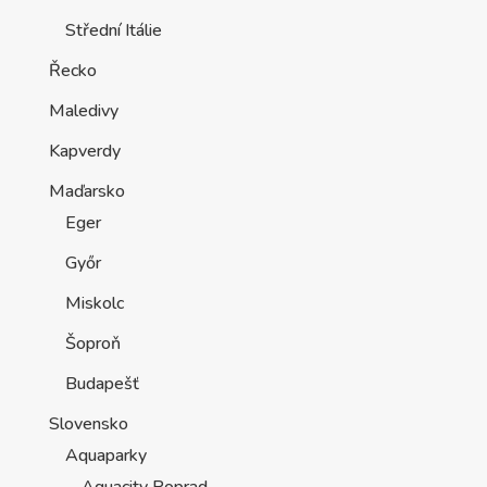
Střední Itálie
Řecko
Maledivy
Kapverdy
Maďarsko
Eger
Győr
Miskolc
Šoproň
Budapešť
Slovensko
Aquaparky