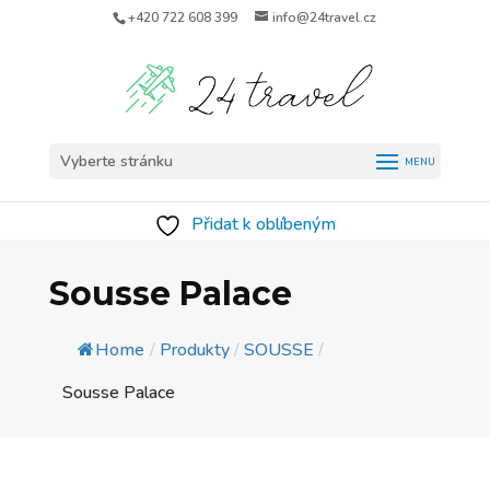
+420 722 608 399
info@24travel.cz
Vyberte stránku
Přidat k oblíbeným
Sousse Palace
Home
/
Produkty
/
SOUSSE
/
Sousse Palace